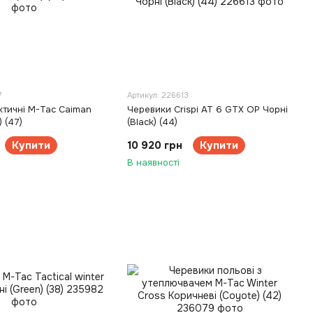
7
Артикул: 226613
ктичні M-Tac Caiman
Черевики Crispi AT 6 GTX OP Чорні
) (47)
(Black) (44)
Купити
10 920 грн
Купити
В наявності