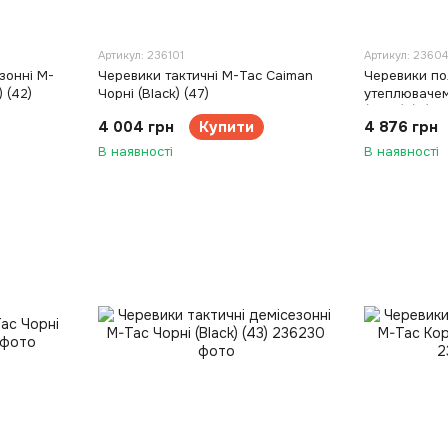
Артикул: 236101
Артикул: 23604
зонні M-
Черевики тактичні M-Tac Caiman
Черевики по
 (42)
Чорні (Black) (47)
утеплювачем
(Black) (41)
4 004 грн
Купити
4 876 грн
В наявності
В наявності