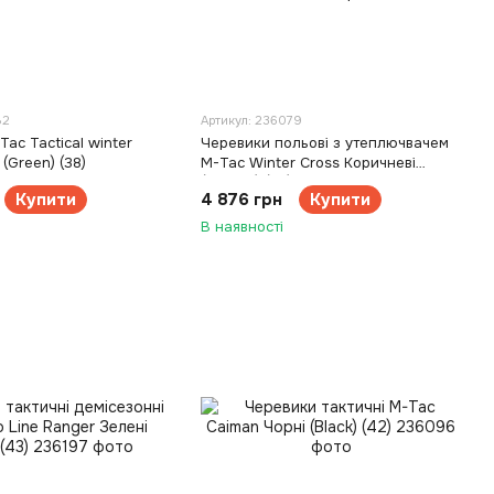
82
Артикул: 236079
ac Tactical winter
Черевики польові з утеплючвачем
 (Green) (38)
M-Tac Winter Cross Коричневі
(Coyote) (42)
Купити
4 876 грн
Купити
В наявності