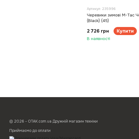
Артикул: 235996
Черевики зимові M-Tac Ч
(Black) (45)
2 726 грн
Купити
В наявності
© 2026 - ОТАК.com.ua Дружній магазин техніки
Приймаємо до оплати