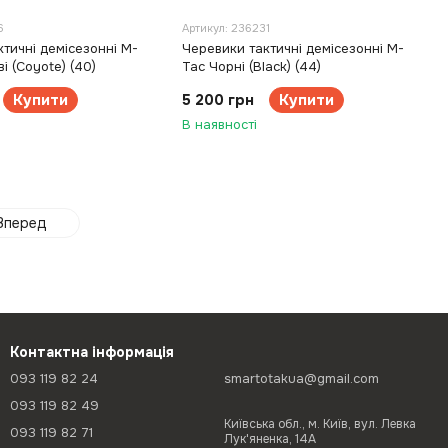
6
Артикул: 236231
тичні демісезонні M-
Черевики тактичні демісезонні M-
і (Coyote) (40)
Tac Чорні (Black) (44)
Купити
5 200 грн
Купити
В наявності
Вперед
Контактна інформація
093 119 82 24
smartotakua@gmail.com
093 119 82 49
Київська обл., м. Київ, вул. Левка
093 119 82 71
Лук'яненка, 14А