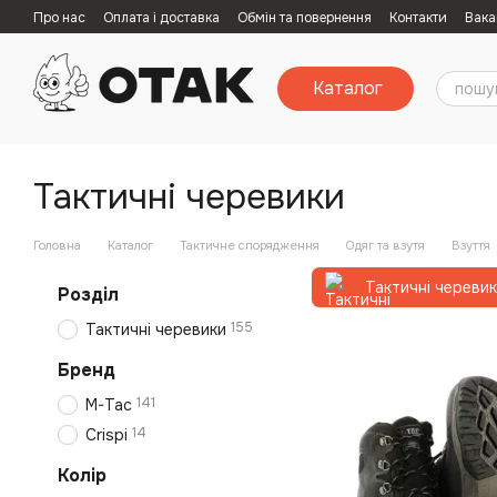
Перейти к основному контенту
Про нас
Оплата і доставка
Обмін та повернення
Контакти
Вака
Каталог
Тактичні черевики
Головна
Каталог
Тактичне спорядження
Одяг та взутя
Взуття
Тактичні череви
Розділ
155
Тактичні черевики
Бренд
141
M-Tac
14
Crispi
Колір