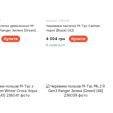
7
Артикул: 236096
тичні демісезонні M-
Черевики тактичні M-Tac Caiman
 Ranger Зелені (Green)
Чорні (Black) (42)
Купити
4 004 грн
Купити
В наявності