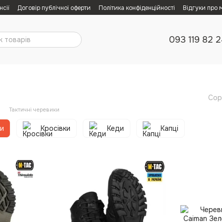
нсії
Договір публічної оферти
Політика конфіденційності
Відгуки про 
093 119 82 
Сор
Тактичні черевики
ки
Кросівки
Кеди
Капці