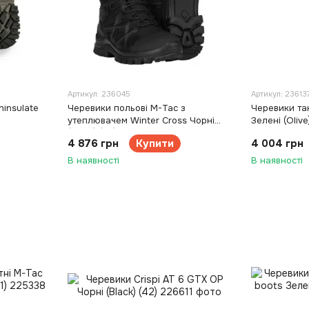
Артикул: 236045
Артикул: 23613
insulate
Черевики польові M-Tac з
Черевики та
утеплювачем Winter Cross Чорні
Зелені (Olive
(Black) (45)
4 876 грн
Купити
4 004 грн
В наявності
В наявності