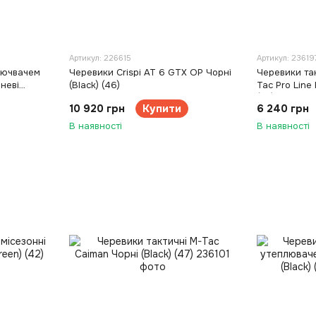
Артикул: 226615
Артикул: 23619
лючвачем
Черевики Crispi AT 6 GTX OP Чорні
Черевики так
неві
(Black) (46)
Tac Pro Line
(43)
10 920 грн
Купити
6 240 грн
В наявності
В наявності