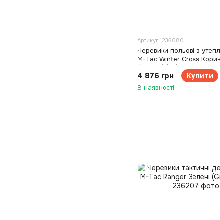
Артикул: 236080
Черевики польові з утеп
M-Tac Winter Cross Корич
(Coyote) (43)
4 876 грн
Купити
В наявності