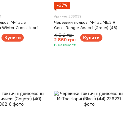
−37%
1
Артикул: 236039
льові M-Tac з
Черевики польові M-Tac Mk.2 R
 Winter Cross Чорні
Gen.II Ranger Зелені (Green) (46)
4 512 грн
Купити
Купити
2 860 грн
В наявності