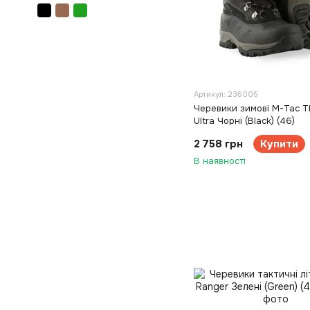
Артикул: 236005
Черевики зимові M-Tac Th
Ultra Чорні (Black) (46)
2 758 грн
Купити
В наявності