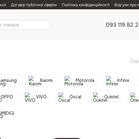
нсії
Договір публічної оферти
Політика конфіденційності
Відгуки про 
093 119 82 
Сор
Samsung
Xiaomi
Motorola
Infinix
OPPO
VIVO
Oscal
Oukitel
UMIDIGI