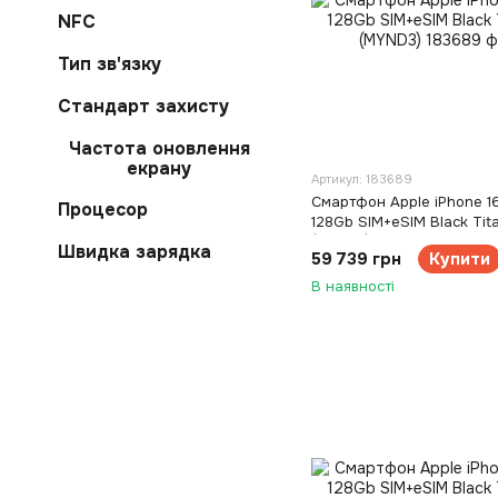
NFC
Тип зв'язку
Стандарт захисту
Частота оновлення
екрану
Артикул: 183689
Смартфон Apple iPhone 16
Процесор
128Gb SIM+eSIM Black Tit
(MYND3)
Швидка зарядка
59 739 грн
Купити
В наявності