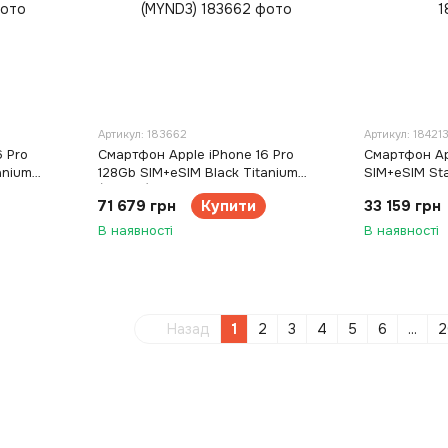
Артикул: 183662
Артикул: 18421
 Pro
Смартфон Apple iPhone 16 Pro
Смартфон Ap
anium
128Gb SIM+eSIM Black Titanium
SIM+eSIM Sta
(MYND3)
71 679 грн
Купити
33 159 грн
В наявності
В наявності
Назад
1
2
3
4
5
6
...
2