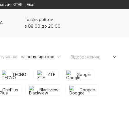
магазин ОТАК
Акції
Графік роботи:
24
з 08:00 до 20:00
тування:
за популярністю
Відображення:
TECNO
ZTE
Google
OnePlus
Blackview
Doogee