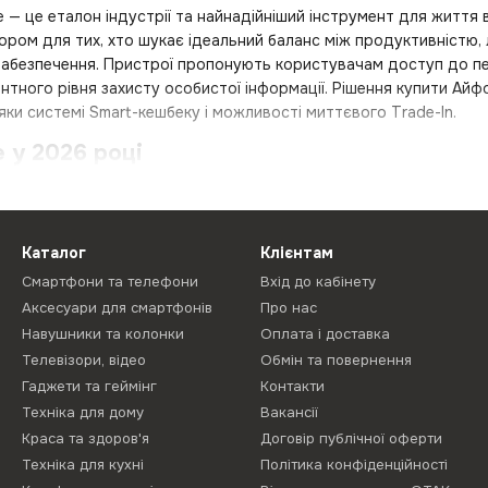
 — це еталон індустрії та найнадійніший інструмент для життя
ром для тих, хто шукає ідеальний баланс між продуктивністю, 
абезпечення. Пристрої пропонують користувачам доступ до пе
дентного рівня захисту особистої інформації. Рішення купити А
яки системі Smart-кешбеку і можливості миттєвого Trade-In.
 у 2026 році
іверсальний термінал доступу до цифрової особистості, що об’є
нтру управління розумним будинком.
орми полягає в її передбачуваності: власник отримує гаджет, я
Каталог
Клієнтам
римуючи актуальні оновлення безпеки та функціональності.
Смартфони та телефони
Вхід до кабінету
обудована навколо ідеї, що технології повинні служити людині
Аксесуари для смартфонів
Про нас
ння. Така філософія робить iPhone центральним елементом повся
Навушники та колонки
Оплата і доставка
 телефон Айфон.
Телевізори, відео
Обмін та повернення
раціональний вибір
Гаджети та геймінг
Контакти
Техніка для дому
Вакансії
ь не тільки через силу бренду, але й з прагматичних причин, щ
Краса та здоров'я
Договір публічної оферти
one, знаходять у ньому рішення специфічних завдань:
Техніка для кухні
Політика конфіденційності
матики цінують принцип «налаштував і забув», де система не 