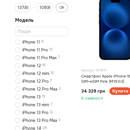
От Ціна, грн
До Ціна, грн
ОК
Модель
9
iPhone 11
10
iPhone 11 Pro
7
iPhone 11 Pro Max
16
iPhone 12
Артикул: 183874
10
iPhone 12 mini
Смартфон Apple iPhone 1
7
iPhone 12 Pro
SIM+eSIM Pink (MYEG3)
2
iPhone 12 Pro Max
34 329 грн
Купити
19
iPhone 13
В наявності
7
iPhone 13 mini
12
iPhone 13 Pro
3
iPhone 13 Pro Max
26
iPhone 14