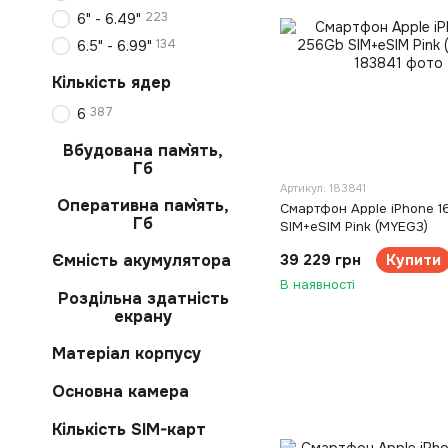
223
6" - 6.49"
134
6.5" - 6.99"
Кількість ядер
387
6
Вбудована пам`ять,
Гб
Артикул: 183841
Оперативна пам`ять,
Смартфон Apple iPhone 1
Гб
SIM+eSIM Pink (MYEG3)
Ємність акумулятора
39 229 грн
Купити
В наявності
Роздільна здатність
екрану
Матеріал корпусу
Основна камера
Кількість SIM-карт