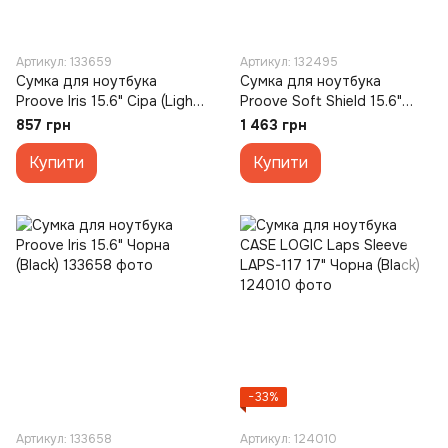
Артикул: 133659
Артикул: 132495
Сумка для ноутбука
Сумка для ноутбука
Proove Iris 15.6" Сіра (Light
Proove Soft Shield 15.6"
Grey)
Сіра (Grey)
857 грн
1 463 грн
Купити
Купити
−33%
Артикул: 133658
Артикул: 124010