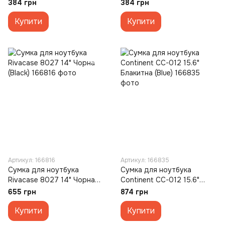
Чорна (Black)
Фіолетова (Violet)
384 грн
384 грн
Купити
Купити
Артикул: 166816
Артикул: 166835
Сумка для ноутбука
Сумка для ноутбука
Rivacase 8027 14" Чорна
Continent CC-012 15.6"
(Black)
Блакитна (Blue)
655 грн
874 грн
Купити
Купити