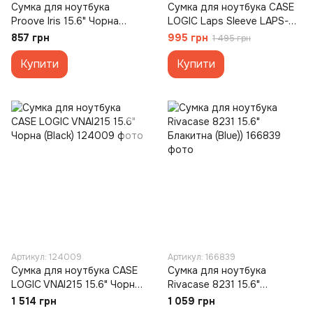
Сумка для ноутбука
Сумка для ноутбука CASE
Proove Iris 15.6" Чорна
LOGIC Laps Sleeve LAPS-
(Black)
117 17" Чорна (Black)
857 грн
995 грн
1 495 грн
Купити
Купити
Артикул: 124009
Артикул: 166839
Сумка для ноутбука CASE
Сумка для ноутбука
LOGIC VNAI215 15.6" Чорна
Rivacase 8231 15.6"
(Black)
Блакитна (Blue))
1 514 грн
1 059 грн