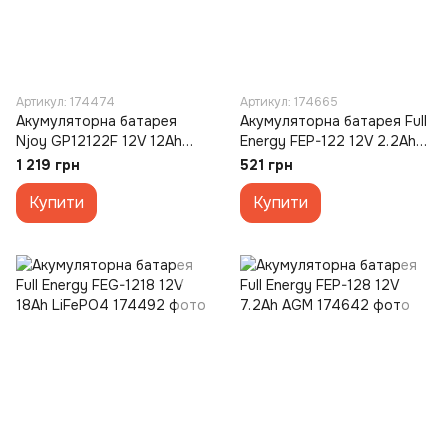
Артикул: 174474
Артикул: 174665
Акумуляторна батарея
Акумуляторна батарея Full
Njoy GP12122F 12V 12Ah
Energy FEP-122 12V 2.2Ah
AGM
AGM
1 219 грн
521 грн
Купити
Купити