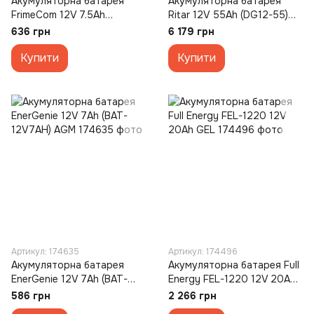
Акумуляторна батарея
Акумуляторна батарея
FrimeCom 12V 7.5Ah
Ritar 12V 55Ah (DG12-55)
(GS1275) AGM
GEL
636 грн
6 179 грн
Купити
Купити
Артикул: 174635
Артикул: 174496
Акумуляторна батарея
Акумуляторна батарея Full
EnerGenie 12V 7Ah (BAT-
Energy FEL-1220 12V 20Ah
12V7AH) AGM
GEL
586 грн
2 266 грн