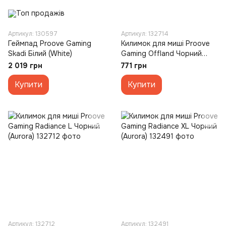
Артикул: 130597
Артикул: 132714
Геймпад Proove Gaming
Килимок для миші Proove
Skadi Білий (White)
Gaming Offland Чорний
(Black)
2 019 грн
771 грн
Купити
Купити
Артикул: 132712
Артикул: 132491