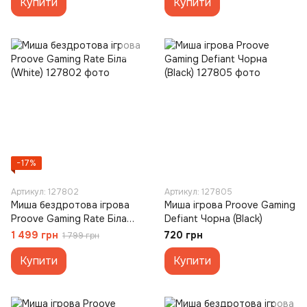
Купити
Купити
−17%
Артикул: 127802
Артикул: 127805
Миша бездротова ігрова
Миша ігрова Proove Gaming
Proove Gaming Rate Біла
Defiant Чорна (Black)
(White)
1 499 грн
720 грн
1 799 грн
Купити
Купити