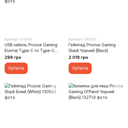
Артикул: 133643
Артикул: 130592
USB кабель Proove Gaming
Геймпад Proove Gaming
Eternal Type-C to Type-C
Skadi Чорний (Black)
60W 1м Фіолетовий (Purple)
299 грн
2 019 грн
Купити
Купити