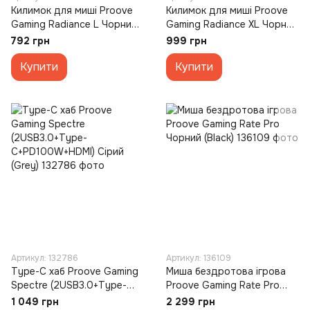
Килимок для миші Proove
Килимок для миші Proove
Gaming Radiance L Чорний
Gaming Radiance XL Чорний
(Aurora)
(Aurora)
792 грн
999 грн
Купити
Купити
Артикул: 132786
Артикул: 136109
Type-C хаб Proove Gaming
Миша бездротова ігрова
Spectre (2USB3.0+Type-
Proove Gaming Rate Pro
C+PD100W+HDMI) Сірий
Чорний (Black)
1 049 грн
2 299 грн