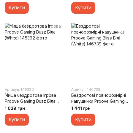
(Grey)
Купити
Купити
Артикул: 145392
Артикул: 146739
Миша бездротова ігрова
Бездротові повнорозмірні
Proove Gaming Buzz Біла
навушники Proove Gaming
(White)
Bliss Білі (White)
1 029 грн
1 441 грн
Купити
Купити