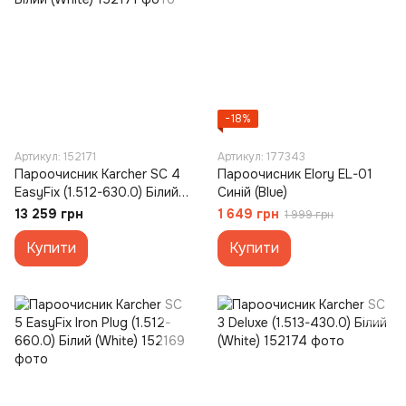
−18%
Артикул: 152171
Артикул: 177343
Пароочисник Karcher SC 4
Пароочисник Elory EL-01
EasyFix (1.512-630.0) Білий
Синій (Blue)
(White)
13 259 грн
1 649 грн
1 999 грн
Купити
Купити