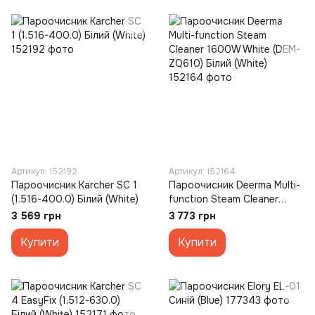
Артикул: 152192
Артикул: 152164
Пароочисник Karcher SC 1
Пароочисник Deerma Multi-
(1.516-400.0) Білий (White)
function Steam Cleaner
1600W White (DEM-ZQ610)
3 569 грн
3 773 грн
Білий (White)
Купити
Купити