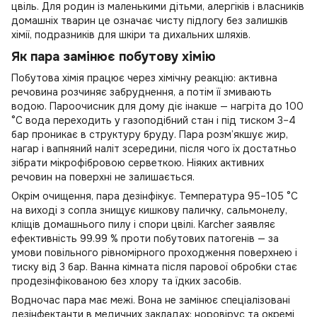
цвіль. Для родин із маленькими дітьми, алергіків і власників
домашніх тварин це означає чисту підлогу без залишків
хімії, подразників для шкіри та дихальних шляхів.
Як пара замінює побутову хімію
Побутова хімія працює через хімічну реакцію: активна
речовина розчиняє забруднення, а потім її змивають
водою. Пароочисник для дому діє інакше — нагріта до 100
°C вода переходить у газоподібний стан і під тиском 3–4
бар проникає в структуру бруду. Пара розм’якшує жир,
нагар і вапняний наліт зсередини, після чого їх достатньо
зібрати мікрофібровою серветкою. Ніяких активних
речовин на поверхні не залишається.
Окрім очищення, пара дезінфікує. Температура 95–105 °C
на виході з сопла знищує кишкову паличку, сальмонелу,
кліщів домашнього пилу і спори цвілі. Karcher заявляє
ефективність 99.99 % проти побутових патогенів — за
умови повільного рівномірного проходження поверхнею і
тиску від 3 бар. Ванна кімната після парової обробки стає
продезінфікованою без хлору та їдких засобів.
Водночас пара має межі. Вона не замінює спеціалізовані
дезінфектанти в медичних закладах: норовірус та окремі