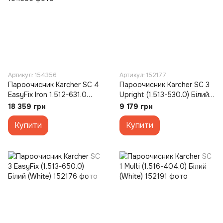
Артикул: 154356
Артикул: 152177
Пароочисник Karcher SC 4
Пароочисник Karcher SC 3
EasyFix Iron 1.512-631.0
Upright (1.513-530.0) Білий
Білий Чорний (White Black)
(White)
18 359 грн
9 179 грн
Купити
Купити