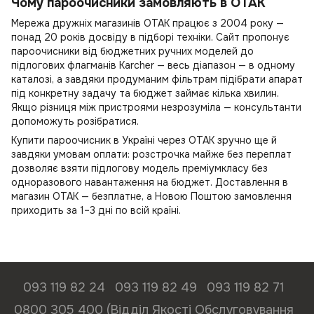
Чому пароочисники замовляють в OTAK
Мережа дружніх магазинів OTAK працює з 2004 року —
понад 20 років досвіду в підборі техніки. Сайт пропонує
пароочисники від бюджетних ручних моделей до
підлогових флагманів Karcher — весь діапазон — в одному
каталозі, а завдяки продуманим фільтрам підібрати апарат
під конкретну задачу та бюджет займає кілька хвилин.
Якщо різниця між пристроями незрозуміла — консультанти
допоможуть розібратися.
Купити пароочисник в Україні через OTAK зручно ще й
завдяки умовам оплати: розстрочка майже без переплат
дозволяє взяти підлогову модель преміумкласу без
одноразового навантаження на бюджет. Доставлення в
магазин OTAK — безплатне, а Новою Поштою замовлення
приходить за 1–3 дні по всій країні.
093 119 82 24
093 119 82 49
093 119 82 71
0800 305 400 (Відділ Якості Обслуговування