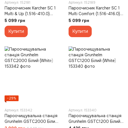
Артикул: 152181
Артикул: 152189
Пароочисник Karcher SC 1
Пароочисник Karcher SC 1
Multi & Up (1.516-410.0)
Multi Comfort (1.516-416.0)
Білий (White)
Білий (White)
5 099 грн
5 099 грн
Купити
Купити
−29%
Артикул: 153342
Артикул: 153340
Пароочищувальна станція
Пароочищувальна станція
Grunhelm GSTC2000 Білий
Grunhelm GSTC1200 Білий
(White)
(White)