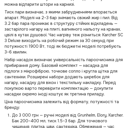
можна відпарити штори на карнизі.
Тиск пари визначає, з якими забрудненнями впорається
апарат. Моделі на 2–3 бар знімають свіжий жир і пил. Від
3.2 бар пара проникає в структуру стійких відкладень —
застарілого нагару на плиті, вапняного нальоту на кранах,
цвілі в кутах душової. Час нагріву теж різниться: Karcher SC
3 Deluxe виходить на робочий режим за 30 секунд при
потужності 1900 Вт, тоді як бюджетні моделі потребують
3–6 хвилин.
Набір насадок визначає універсальність пароочисника для
прибирання дому. Базовий комплект — насадка для
підлоги з мікрофіброю, точкове сопло і кругла щітка для
сантехніки. Розширені набори додають шкребок для
нагару, насадку для вікон і текстильну накладку. Перед
покупкою варто перевірити комплектацію — докупити
насадки окремо іноді коштує як третина приладу.
Ціна пароочисника залежить від формату, потужності та
бренду:
До 3 000 грн — ручні моделі від Grunhelm, Elory, Karcher.
Бак 200–400 мл, тиск 1.5–3 бар. Для точкового
чищення: плитка, шви, сантехніка. Обмеження — час