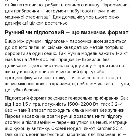
стійкі патогени потребують хімічного впливу. Пароочисник
для прибирання — інструмент побутової гігієни, а не
медичної стерилізації. Для домашніх умов цього рівня
дезінфекції цілком достатньо.
Ручний чи підлоговий — що визначає формат
Вибір між ручним і підлоговим пароочисником зводиться
до одного питання: скільки квадратних метрів потрібно
обробити за один сеанс. Так, Ручна модель важить 1–2 кг,
має бак на 200–400 мл і працює 5–15 хвилин без
доливання. Цього вистачає на одну зону — пройтися по
швах у ванній, відчистити кухонний фартух або
продезінфікувати сантехніку. Точкове сопло дістає до
щілин між плиткою, за кранами, під обідком унітаза — туди,
де губка безсила.
Підлоговий формат закриває генеральне прибирання. Бак
від 1 до 1.5 літра, потужність 1500–2200 Вт, тиск 3.2–4
бар — такий апарат проходить кілька кімнат без зупинки.
Парова насадка на довгій ручці дозволяє мити підлогу
стоячи, а після заміни — перемикнутися на меблі, матраци
або кухонну витяжку. Окремі моделі, як-от Karcher SC 4
Deluxe Iron, комплектуються насадкою для прасування —