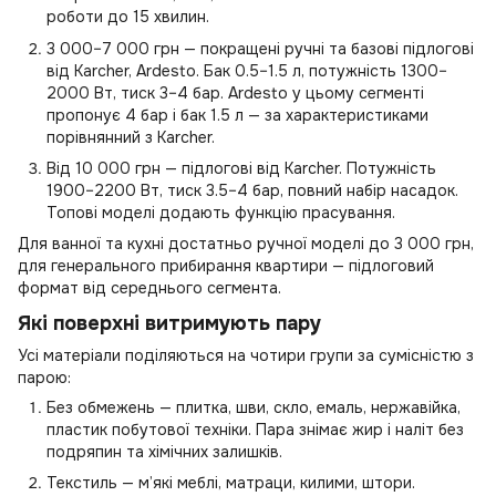
роботи до 15 хвилин.
3 000–7 000 грн — покращені ручні та базові підлогові
від Karcher, Ardesto. Бак 0.5–1.5 л, потужність 1300–
2000 Вт, тиск 3–4 бар. Ardesto у цьому сегменті
пропонує 4 бар і бак 1.5 л — за характеристиками
порівнянний з Karcher.
Від 10 000 грн — підлогові від Karcher. Потужність
1900–2200 Вт, тиск 3.5–4 бар, повний набір насадок.
Топові моделі додають функцію прасування.
Для ванної та кухні достатньо ручної моделі до 3 000 грн,
для генерального прибирання квартири — підлоговий
формат від середнього сегмента.
Які поверхні витримують пару
Усі матеріали поділяються на чотири групи за сумісністю з
парою:
Без обмежень — плитка, шви, скло, емаль, нержавійка,
пластик побутової техніки. Пара знімає жир і наліт без
подряпин та хімічних залишків.
Текстиль — м’які меблі, матраци, килими, штори.