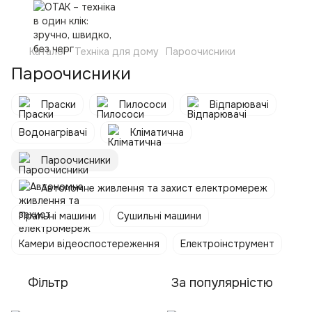
Каталог
Техніка для дому
Пароочисники
Пароочисники
Праски
Пилососи
Відпарювачі
Водонагрівачі
Кліматична
Пароочисники
Автономне живлення та захист електромереж
Пральні машини
Сушильні машини
Камери відеоспостереження
Електроінструмент
Фільтр
За популярністю