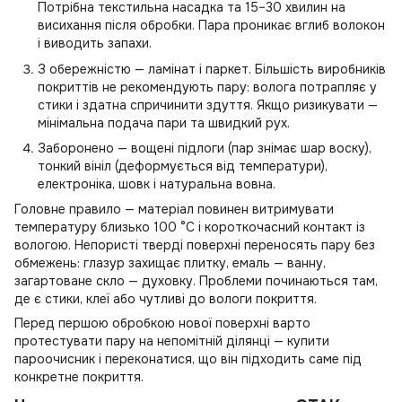
Потрібна текстильна насадка та 15–30 хвилин на
висихання після обробки. Пара проникає вглиб волокон
і виводить запахи.
З обережністю — ламінат і паркет. Більшість виробників
покриттів не рекомендують пару: волога потрапляє у
стики і здатна спричинити здуття. Якщо ризикувати —
мінімальна подача пари та швидкий рух.
Заборонено — вощені підлоги (пар знімає шар воску),
тонкий вініл (деформується від температури),
електроніка, шовк і натуральна вовна.
Головне правило — матеріал повинен витримувати
температуру близько 100 °C і короткочасний контакт із
вологою. Непористі тверді поверхні переносять пару без
обмежень: глазур захищає плитку, емаль — ванну,
загартоване скло — духовку. Проблеми починаються там,
де є стики, клеї або чутливі до вологи покриття.
Перед першою обробкою нової поверхні варто
протестувати пару на непомітній ділянці — купити
пароочисник і переконатися, що він підходить саме під
конкретне покриття.