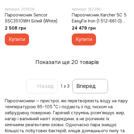
Артикул: 201928
Артикул: 192280
Пароочисник Sencor
Пароочисник Karcher SC 5
SSC3510WH Білий (White)
EasyFix Iron (1.512-661.0)
Білий (White)
2 508 грн
24 479 грн
Купити
Купити
Показати ще 20 товарів
Назад
Вперед
1
з 3
Пароочисники — пристрої, які перетворюють воду на пару
температурою 95–105 °C і подають її під тиском на
забруднену поверхню. Гарячий струмінь розм’якшує жир,
нагар і вапняний наліт зсередини, а не розчиняє їх
хімічними реагентами ззовні. Одночасно пара знищує
більшість побутових бактерій, кліщів домашнього пилу та