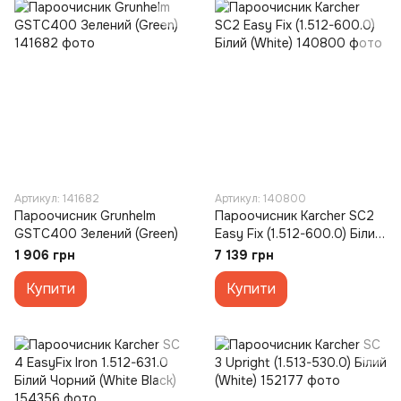
Артикул: 141682
Артикул: 140800
Пароочисник Grunhelm
Пароочисник Karcher SC2
GSTC400 Зелений (Green)
Easy Fix (1.512-600.0) Білий
(White)
1 906 грн
7 139 грн
Купити
Купити