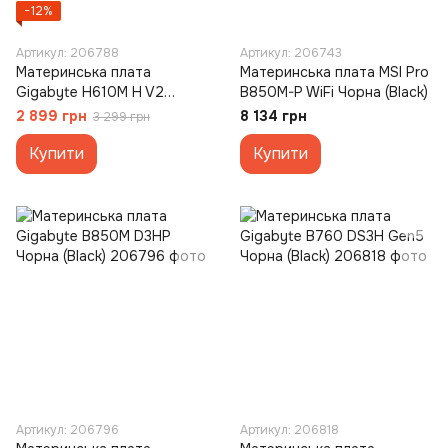
−12%
Артикул: 206788
Артикул: 206743
Материнська плата
Материнська плата MSI Pro
Gigabyte H610M H V2
B850M-P WiFi Чорна (Black)
Чорна (Black)
2 899 грн
8 134 грн
3 299 грн
Купити
Купити
Артикул: 206796
Артикул: 206818