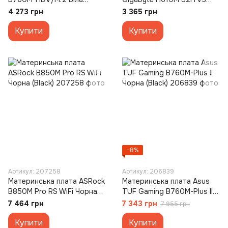
(White)
Чорна (Black)
4 273 грн
3 365 грн
Купити
Купити
−8%
Артикул: 207258
Артикул: 206839
Материнська плата ASRock
Материнська плата Asus
B850M Pro RS WiFi Чорна
TUF Gaming B760M-Plus II
(Black)
Чорна (Black)
7 464 грн
7 343 грн
7 955 грн
Купити
Купити