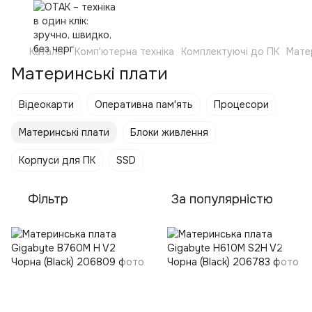
Каталог
Комп'ютерна техніка
Комплектуючі до ПК
Мате
Материнські плати
Відеокарти
Оперативна пам'ять
Процесори
Материнські плати
Блоки живлення
Корпуси для ПК
SSD
Фільтр
За популярністю