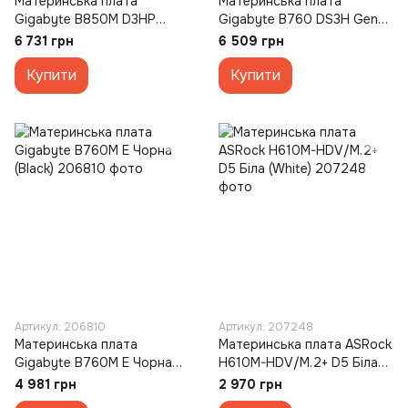
Материнська плата
Материнська плата
Gigabyte B850M D3HP
Gigabyte B760 DS3H Gen5
Чорна (Black)
Чорна (Black)
6 731 грн
6 509 грн
Купити
Купити
Артикул: 206810
Артикул: 207248
Материнська плата
Материнська плата ASRock
Gigabyte B760M E Чорна
H610M-HDV/M.2+ D5 Біла
(Black)
(White)
4 981 грн
2 970 грн