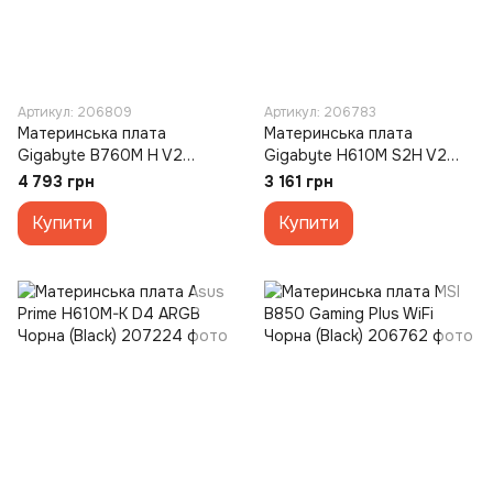
Артикул: 206809
Артикул: 206783
Материнська плата
Материнська плата
Gigabyte B760M H V2
Gigabyte H610M S2H V2
Чорна (Black)
Чорна (Black)
4 793 грн
3 161 грн
Купити
Купити