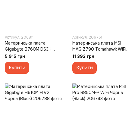
Артикул: 206811
Артикул: 206751
Материнська плата
Материнська плата MSI
Gigabyte B760M DS3H
MAG Z790 Tomahawk WiFi
Gen5 Чорна (Black)
Чорна (Black)
5 915 грн
11 392 грн
Купити
Купити