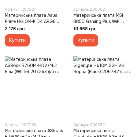
Артикул: 207224
Артикул: 206762
Материнська плата Asus
Материнська плата MSI
Prime H610M-K D4 ARGB
B850 Gaming Plus WiFi
Чорна (Black)
Чорна (Black)
3 176 грн
10 668 грн
Купити
Купити
Артикул: 207263
Артикул: 206782
Материнська плата ASRock
Материнська плата
B760M-HDV/M.2 Біла
Gigabyte H610M S2H V3