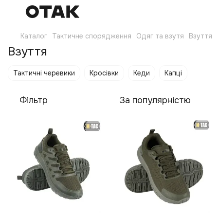
Каталог
Тактичне спорядження
Одяг та взутя
Взуття
Взуття
Тактичні черевики
Кросівки
Кеди
Капці
Фільтр
За популярністю