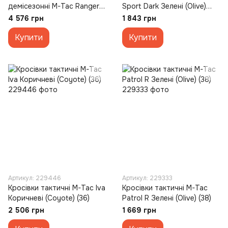
демісезонні M-Tac Ranger
Sport Dark Зелені (Olive)
Зелені (Green) (36)
(36)
4 576 грн
1 843 грн
Купити
Купити
Артикул: 229446
Артикул: 229333
Кросівки тактичні M-Tac Iva
Кросівки тактичні M-Tac
Коричневі (Coyote) (36)
Patrol R Зелені (Olive) (38)
2 506 грн
1 669 грн