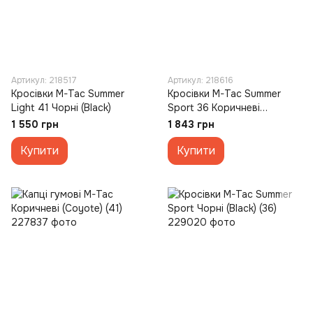
Артикул: 218517
Артикул: 218616
Кросівки M-Tac Summer
Кросівки M-Tac Summer
Light 41 Чорні (Black)
Sport 36 Коричневі
(Coyote)
1 550 грн
1 843 грн
Купити
Купити