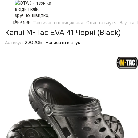
Каталог
Тактичне спорядження
Одяг та взутя
Взуття
Капці M-Tac EVA 41 Чорні (Black)
Артикул:
220205
Написати відгук