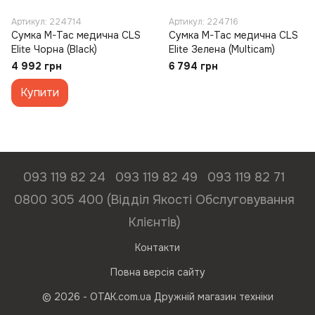
Артикул: 224714
Артикул: 224716
Сумка M-Tac медична CLS
Сумка M-Tac медична CLS
Elite Чорна (Black)
Elite Зелена (Multicam)
4 992 грн
6 794 грн
Купити
093 119 82 24
093 119 82 49
093 119 82 71
0800 305 400 (Відділ Якості Обслуговування
Клієнтів)
Контакти
Повна версія сайту
© 2026 - ОТАК.com.ua Дружній магазин техніки