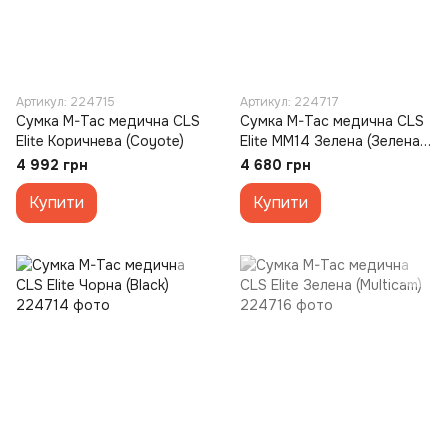
Артикул: 224715
Артикул: 224717
Сумка M-Tac медична CLS
Сумка M-Tac медична CLS
Elite Коричнева (Coyote)
Elite MM14 Зелена (Зелена
(Multicam))
4 992 грн
4 680 грн
Купити
Купити