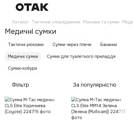
Каталог
Тактичне спорядження
Рюкзаки та сумки
Меди
Медичні сумки
Тактичні рюкзаки
Сумки через плече
Бананки
Медичні сумки
Сумки для туалетного приладдя
Сумки-кобури
Фільтр
За популярністю