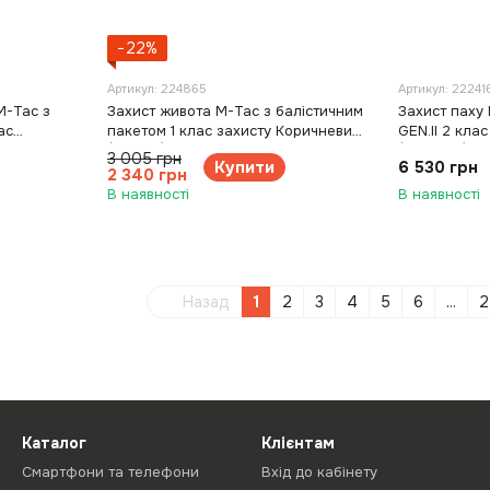
−22%
Артикул: 224865
Артикул: 22241
M-Tac з
Захист живота M-Tac з балістичним
Захист паху 
ас
пакетом 1 клас захисту Коричневий
GEN.II 2 кла
елений
(Coyote)
(Multicam)
3 005 грн
Купити
6 530 грн
2 340 грн
В наявності
В наявності
Назад
1
2
3
4
5
6
...
2
Каталог
Клієнтам
Смартфони та телефони
Вхід до кабінету