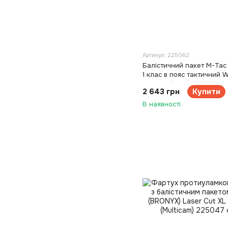
Артикул: 225062
Балістичний пакет M-Tac
1 клас в пояс тактичний W
ARMOR (XS/S)
2 643 грн
Купити
В наявності