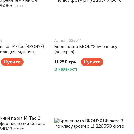
66
Артикул: 226547
 пакет M-Tac (BRONYX)
Бронеплита BRONYX 5-го класу
имок для сидіння з
(розмір М)
RMOR
Купити
11 250 грн
Купити
В наявності