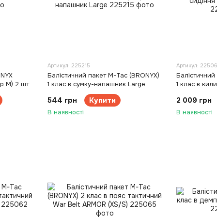
Артикул: 225215
Артикул: 2250
ONYX
Балістичний пакет M-Tac (BRONYX)
Балістичний
ір М) 2 шт
1 клас в сумку-напашник Large
1 клас в кил
ременем A
544 грн
Купити
2 009 грн
В наявності
В наявності