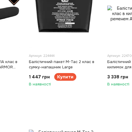
Артикул: 224444
Артикул: 22470
1А клас в
Балістичний пакет M-Tac 2 клас в
Балістичний 
t ARMOR
сумку-напашник Large
килимок для
ARMOR
1 447 грн
Купити
3 338 грн
В наявності
В наявності