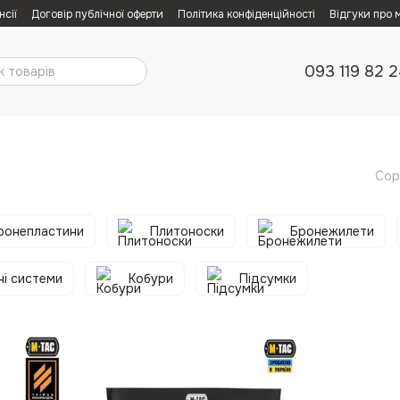
нсії
Договір публічної оферти
Політика конфіденційності
Відгуки про 
093 119 82 
Сор
ронепластини
Плитоноски
Бронежилети
і системи
Кобури
Підсумки