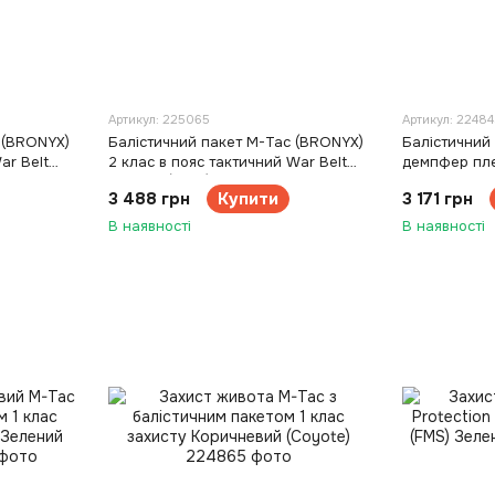
Артикул: 225065
Артикул: 22484
 (BRONYX)
Балістичний пакет M-Tac (BRONYX)
Балістичний 
ar Belt
2 клас в пояс тактичний War Belt
демпфер пле
ARMOR (XS/S)
3 488 грн
Купити
3 171 грн
В наявності
В наявності