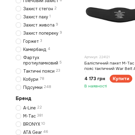
6
Плечовий захист
2
Захист стегон
1
Захист паху
9
Захист живота
9
Захист попереку
3
Горжет
4
Камербанд
Фартух
Артикул: 224121
5
протиуламковий
Балістичний пакет M-Tac 
пояс тактичний War Bel
23
Тактичні пояси
(XS/S)
4 173 грн
Купити
78
Кобури
В наявності
248
Підсумки
Бренд
22
A-Line
381
M-Tac
10
BRONYX
46
ATA Gear