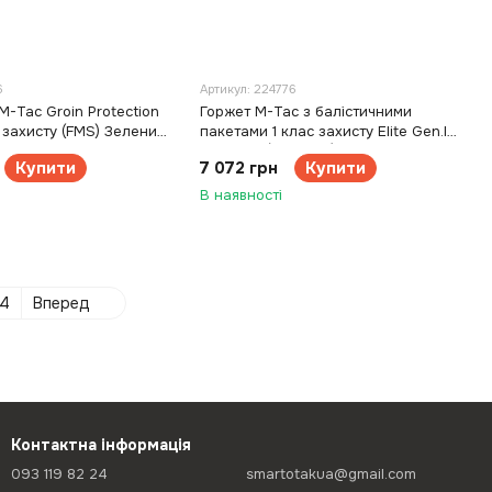
6
Артикул: 224776
M-Tac Groin Protection
Горжет M-Tac з балістичними
с захисту (FMS) Зелений
пакетами 1 клас захисту Elite Gen.II
Зелений (Multicam)
Купити
7 072 грн
Купити
В наявності
4
Вперед
Контактна інформація
093 119 82 24
smartotakua@gmail.com