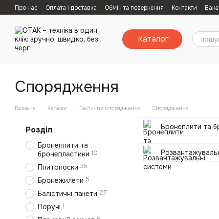
Перейти к основному контенту
Про нас
Оплата і доставка
Обмін та повернення
Контакти
Вака
Каталог
Спорядження
Головна
Каталог
Тактичне спорядження
Спорядження
Бронеплити та б
Розділ
Бронеплити та
Розвантажувальн
10
бронепластини
35
Плитоноски
5
Бронежилети
27
Балістичні пакети
1
Поручі