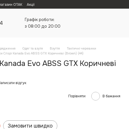
магазин ОТАК
Акції
Графік роботи:
24
з 08:00 до 20:00
орядження
Одяг та взутя
Взуття
Тактичні черевики
и Crispi Kanada Evo ABSS GTX Коричневі (Brown) (44)
 Kanada Evo ABSS GTX Коричневі
аписати відгук
Порівняти
В бажання
Замовити швидко