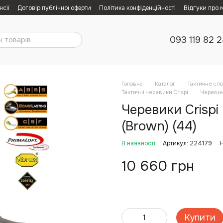
нсії
Договір публічної оферти
Політика конфіденційності
Відгуки про 
093 119 82 
Головна
Каталог
Тактичне сп
Тактичні черевики Crispi
Черевик
Черевики Crispi
(Brown) (44)
В наявності
Артикул: 224179
Н
10 660 грн
Купити