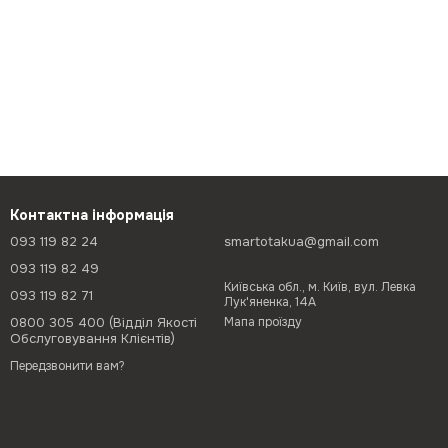
Контактна інформація
093 119 82 24
smartotakua@gmail.com
093 119 82 49
Київська обл., м. Київ, вул. Левка
093 119 82 71
Лук'яненка, 14А
0800 305 400 (Відділ Якості
Мапа проїзду
Обслуговування Клієнтів)
Передзвонити вам?