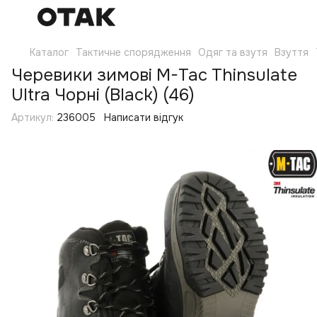
Каталог
Тактичне спорядження
Одяг та взутя
Взуття
Черевики зимові M-Tac Thinsulate
Ultra Чорні (Black) (46)
Артикул:
236005
Написати відгук