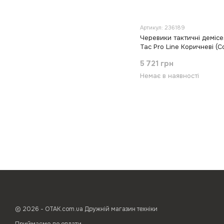
Артикул: 236189
Черевики тактичні демісе
Tac Pro Line Коричневі (C
5 721 грн
Немає в наявності
© 2026 - ОТАК.com.ua Дружній магазин техніки