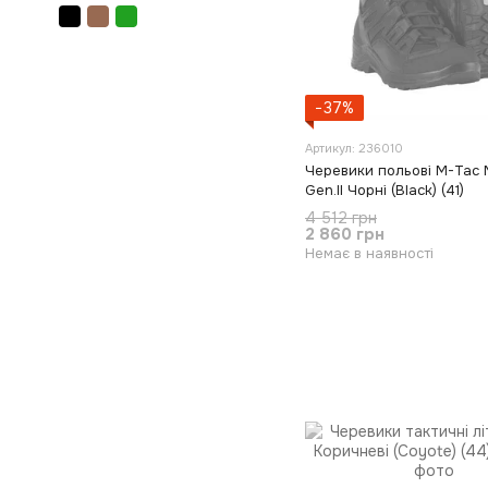
−37%
Артикул: 236010
Черевики польові M-Tac 
Gen.II Чорні (Black) (41)
4 512 грн
2 860 грн
Немає в наявності