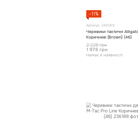
−11%
Артикул: 243069
Черевики тактичні Alligat
Коричневі (Brown) (46)
2 226 грн
1 976 грн
Немає в наявності