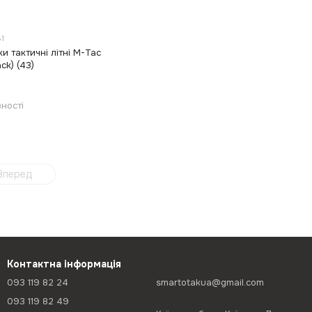
1
и тактичні літні M-Tac
ack) (43)
ності
Вперед
Контактна інформація
093 119 82 24
smartotakua@gmail.com
093 119 82 49