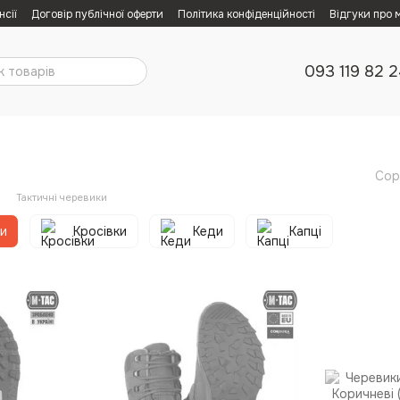
нсії
Договір публічної оферти
Політика конфіденційності
Відгуки про 
093 119 82 
Сор
Тактичні черевики
ки
Кросівки
Кеди
Капці