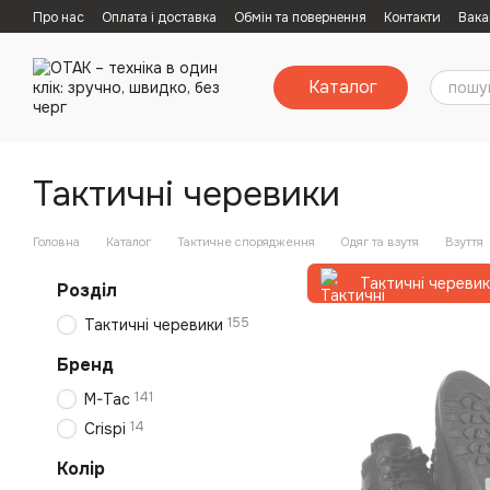
Перейти к основному контенту
Про нас
Оплата і доставка
Обмін та повернення
Контакти
Вака
Каталог
Тактичні черевики
Головна
Каталог
Тактичне спорядження
Одяг та взутя
Взуття
Тактичні череви
Розділ
155
Тактичні черевики
Бренд
141
M-Tac
14
Crispi
Колір