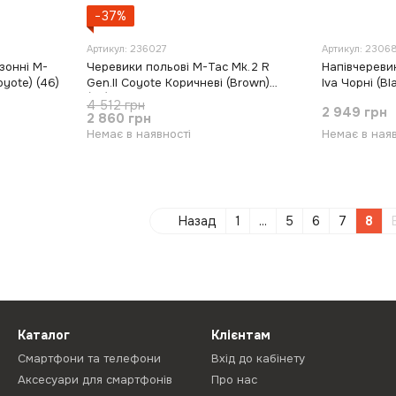
−37%
Артикул: 236027
Артикул: 23068
зонні M-
Черевики польові M-Tac Mk.2 R
Напівчеревик
oyote) (46)
Gen.II Coyote Коричневі (Brown)
Iva Чорні (Bl
(44)
4 512 грн
2 949 грн
2 860 грн
Немає в наявності
Немає в наяв
Назад
1
...
5
6
7
8
Каталог
Клієнтам
Смартфони та телефони
Вхід до кабінету
Аксесуари для смартфонів
Про нас