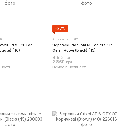
−37%
26
Артикул: 236012
тичні літні M-Tac
Черевики польові M-Tac Mk.2 R
oyote) (40)
Gen.II Чорні (Black) (43)
4 512 грн
2 860 грн
ності
Немає в наявності