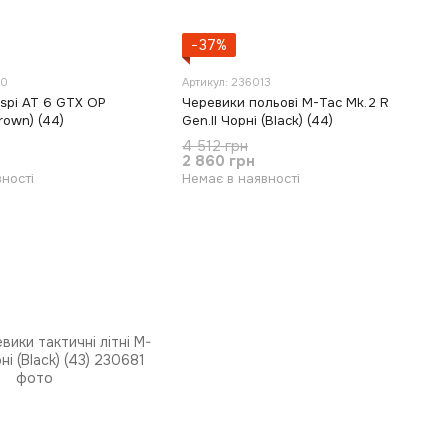
−37%
20
Артикул: 236013
ispi AT 6 GTX OP
Черевики польові M-Tac Mk.2 R
rown) (44)
Gen.II Чорні (Black) (44)
4 512 грн
2 860 грн
ності
Немає в наявності