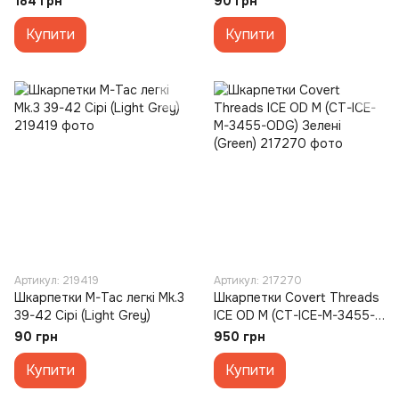
184 грн
90 грн
Купити
Купити
Артикул: 219419
Артикул: 217270
Шкарпетки M-Tac легкі Mk.3
Шкарпетки Covert Threads
39-42 Сірі (Light Grey)
ICE OD M (CT-ICE-M-3455-
ODG) Зелені (Green)
90 грн
950 грн
Купити
Купити