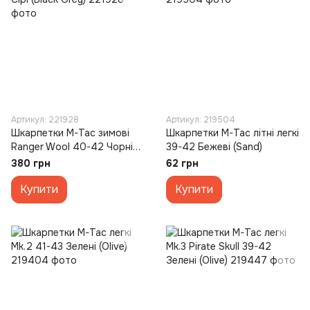
Артикул: 221928
Артикул: 219504
Шкарпетки M-Tac зимові
Шкарпетки M-Tac літні легкі
Ranger Wool 40-42 Чорні
39-42 Бежеві (Sand)
Сірі (Black Grey)
380 грн
62 грн
Купити
Купити