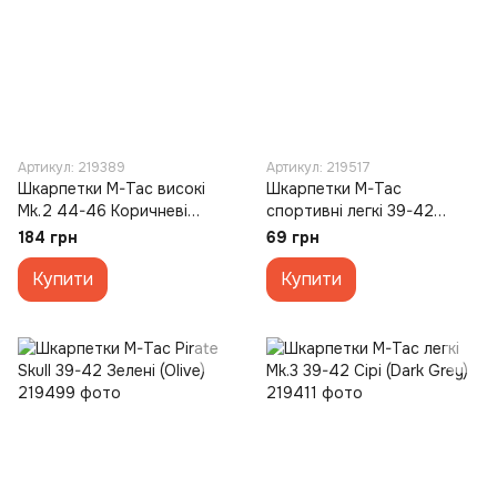
Артикул: 219389
Артикул: 219517
Шкарпетки M-Tac високі
Шкарпетки M-Tac
Mk.2 44-46 Коричневі
спортивні легкі 39-42
(Khaki)
Зелені (Olive)
184 грн
69 грн
Купити
Купити