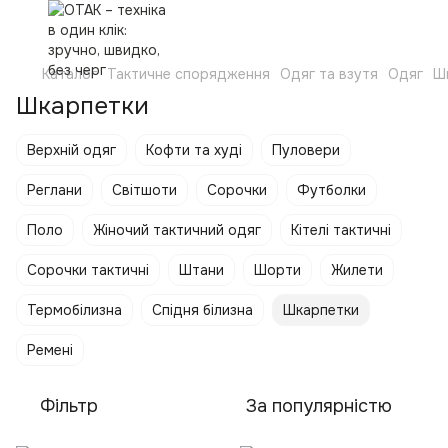
Каталог
Тактичне спорядження
Одяг та взутя
Одяг
Ш
Шкарпетки
Верхній одяг
Кофти та худі
Пуловери
Реглани
Світшоти
Сорочки
Футболки
Поло
Жіночий тактичний одяг
Кітелі тактичні
Сорочки тактичні
Штани
Шорти
Жилети
Термобілизна
Спідня білизна
Шкарпетки
Ремені
Фільтр
За популярністю