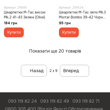
Артикул: 219391
Артикул: 219424
Шкарпетки M-Tac високі
Шкарпетки M-Tac легкі Mk.3
Mk.2 41-43 Зелені (Olive)
Mortar Bombs 39-42 Чорні
(Black)
184 грн
95 грн
Купити
Купити
Показати ще 20 товарів
Назад
Вперед
2
з 9
093 119 82 24
093 119 82 49
093 119 82 71
0800 305 400 (Відділ Якості Обслуговування