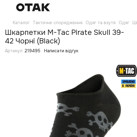
Каталог
Тактичне спорядження
Одяг та взутя
Одяг
Ш
Шкарпетки M-Tac Pirate Skull 39-
42 Чорні (Black)
Артикул:
219495
Написати відгук