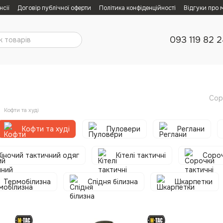
нсії
Договір публічної оферти
Політика конфіденційності
Відгуки про 
093 119 82 
Сор
Кофти та худі
Кофти та худі
Пуловери
Реглани
іночий тактичний одяг
Кітелі тактичні
Сороч
Термобілизна
Спідня білизна
Шкарпетки