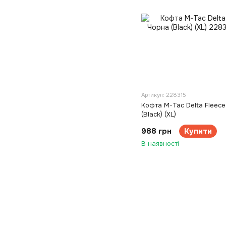
Артикул: 228315
Кофта M-Tac Delta Fleec
(Black) (XL)
988 грн
Купити
В наявності