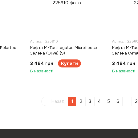
Артикул: 225910
Артикул: 2286
Polartec
Кофта M-Tac Legatus Microfleece
Кофта M-Tac 
Зелена (Olive) (S)
Зелена (Army
3 484 грн
Купити
3 484 грн
В наявності
В наявності
Назад
1
2
3
4
5
6
...
2