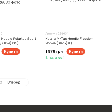
80
Артикул: 228634
Hoodie Polartec Sport
Кофта M-Tac Hoodie Freedom
 Olive) (XS)
Чорна (Black) (L)
Купити
1 976 грн
Купити
В наявності
0
Вперед