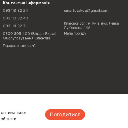
Контактна інформація
093 119 82 24
smartotakua@gmail.com
093 119 82 49
Київська обл., м. Київ, вул. Левка
093 119 82 71
Лук'яненка, 14А
0800 305 400 (Відділ Якості
Мапа проїзду
Обслуговування Клієнтів)
Передзвонити вам?
а оптимальної
Погодитися
щоб дати