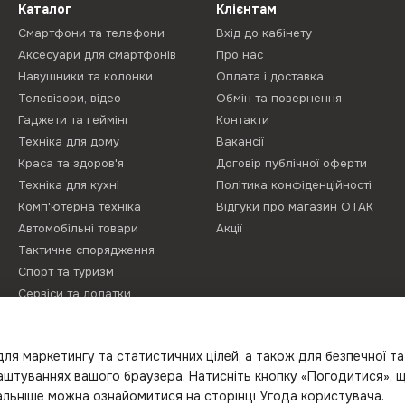
Каталог
Клієнтам
Смартфони та телефони
Вхід до кабінету
Аксесуари для смартфонів
Про нас
Навушники та колонки
Оплата і доставка
Телевізори, відео
Обмін та повернення
Гаджети та геймінг
Контакти
Техніка для дому
Вакансії
Краса та здоров'я
Договір публічної оферти
Техніка для кухні
Політика конфіденційності
Комп'ютерна техніка
Відгуки про магазин ОТАК
Автомобільні товари
Акції
Тактичне спорядження
Спорт та туризм
Сервіси та додатки
Літо з Gelius
Proove Gaming
ля маркетингу та статистичних цілей, а також для безпечної т
Новинки
лаштуваннях вашого браузера. Натисніть кнопку «Погодитися», 
тальніше можна ознайомитися на сторінці
Угода користувача
.