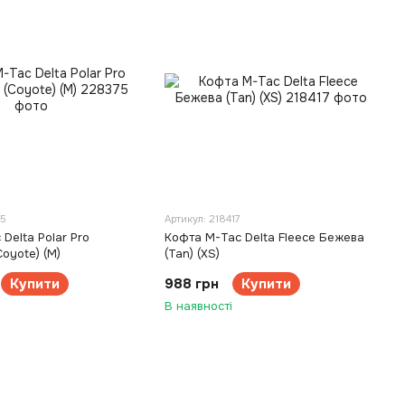
75
Артикул: 218417
Delta Polar Pro
Кофта M-Tac Delta Fleece Бежева
oyote) (M)
(Tan) (XS)
Купити
988 грн
Купити
В наявності