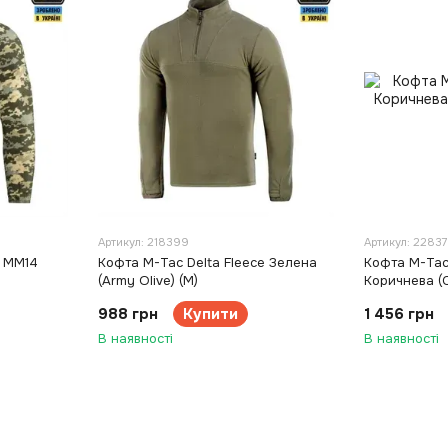
Артикул: 218399
Артикул: 2283
e MM14
Кофта M-Tac Delta Fleece Зелена
Кофта M-Tac 
(Army Olive) (M)
Коричнева (C
988 грн
Купити
1 456 грн
В наявності
В наявності