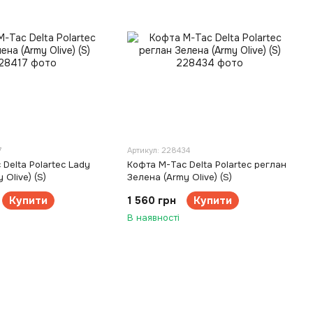
7
Артикул: 228434
Delta Polartec Lady
Кофта M-Tac Delta Polartec реглан
 Olive) (S)
Зелена (Army Olive) (S)
Купити
1 560 грн
Купити
В наявності