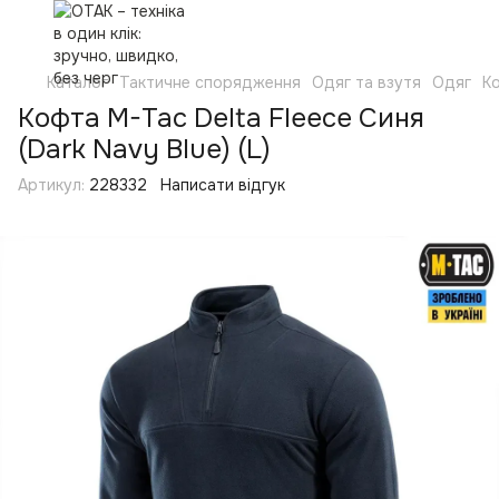
Каталог
Тактичне спорядження
Одяг та взутя
Одяг
Ко
Кофта M-Tac Delta Fleece Синя
(Dark Navy Blue) (L)
Артикул:
228332
Написати відгук