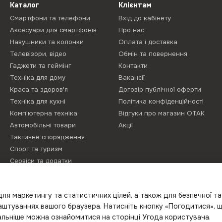
Каталог
Клієнтам
Смартфони та телефони
Вхід до кабінету
Аксесуари для смартфонів
Про нас
Навушники та колонки
Оплата і доставка
Телевізори, відео
Обмін та повернення
Гаджети та геймінг
Контакти
Техніка для дому
Вакансії
Краса та здоров'я
Договір публічної оферти
Техніка для кухні
Політика конфіденційності
Комп'ютерна техніка
Відгуки про магазин ОТАК
Автомобільні товари
Акції
Тактичне спорядження
Спорт та туризм
Сервіси та додатки
Літо з Gelius
Proove Gaming
ля маркетингу та статистичних цілей, а також для безпечної т
Новинки
лаштуваннях вашого браузера. Натисніть кнопку «Погодитися», 
тальніше можна ознайомитися на сторінці
Угода користувача
.