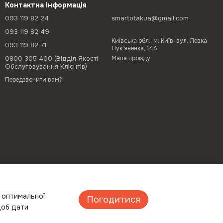
Контактна інформація
093 119 82 24
smartotakua@gmail.com
093 119 82 49
Київська обл., м. Київ, вул. Левка
093 119 82 71
Лук'яненка, 14А
0800 305 400 (Відділ Якості
Мапа проїзду
Обслуговування Клієнтів)
Передзвонити вам?
а оптимальної
Погодитися
щоб дати