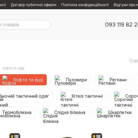
нсії
Договір публічної оферти
Політика конфіденційності
Відгуки про 
093 119 82 
Сор
Кофти та худі
Кофти та худі
Пуловери
Реглани
іночий тактичний одяг
Кітелі тактичні
Сороч
Термобілизна
Спідня білизна
Шкарпетки