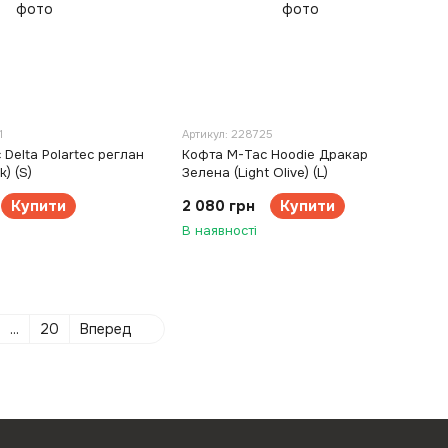
1
Артикул: 228725
Delta Polartec реглан
Кофта M-Tac Hoodie Дракар
) (S)
Зелена (Light Olive) (L)
Купити
2 080 грн
Купити
В наявності
...
20
Вперед