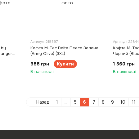
Артикул: 218397
Артикул: 22844
 by
Кофта M-Tac Delta Fleece Зелена
Кофта M-Tac 
Ranger
(Army Olive) (3XL)
Чорний (Black
988 грн
Купити
1 560 грн
В наявності
В наявності
Назад
1
...
5
6
7
8
9
10
11