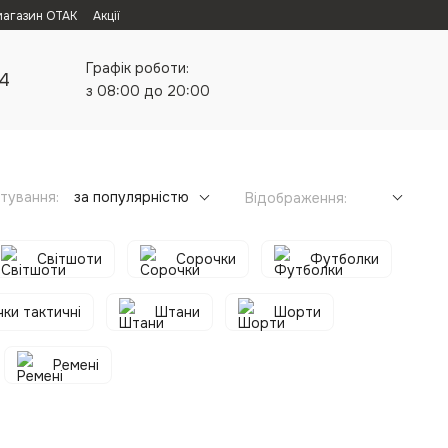
магазин ОТАК
Акції
Графік роботи:
24
з 08:00 до 20:00
тування:
за популярністю
Відображення:
Світшоти
Сорочки
Футболки
ки тактичні
Штани
Шорти
Ремені