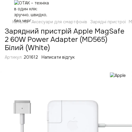
Каталог
Аксесуари для смартфонів
Зарядні пристрої
М
Зарядний пристрій Apple MagSafe
2 60W Power Adapter (MD565)
Білий (White)
Артикул:
201612
Написати відгук