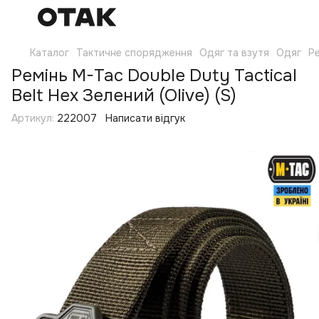
Каталог
Тактичне спорядження
Одяг та взутя
Одяг
Р
Ремінь M-Tac Double Duty Tactical
Belt Hex Зелений (Olive) (S)
Артикул:
222007
Написати відгук