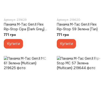
Артикул: 231629
Артикул: 219620
Панама M-Tac Gen.II Flex
Панама M-Tac Gen.II Flex
Rip-Stop Сіра (Dark Grey)
Rip-Stop 59 Зелена (Tan)
(55)
771 грн
771 грн
Купити
Купити