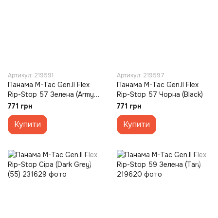
Артикул: 219591
Артикул: 219597
Панама M-Tac Gen.II Flex
Панама M-Tac Gen.II Flex
Rip-Stop 57 Зелена (Army
Rip-Stop 57 Чорна (Black)
Olive)
771 грн
771 грн
Купити
Купити