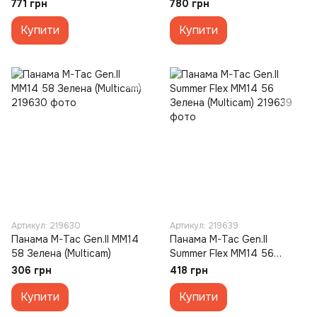
(Coyote)
771 грн
780 грн
Купити
Купити
Артикул: 219630
Артикул: 219639
Панама M-Tac Gen.II MM14
Панама M-Tac Gen.II
58 Зелена (Multicam)
Summer Flex MM14 56
Зелена (Multicam)
306 грн
418 грн
Купити
Купити