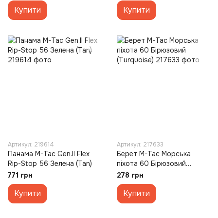
Купити
Купити
Артикул: 219614
Артикул: 217633
Панама M-Tac Gen.II Flex
Берет M-Tac Морська
Rip-Stop 56 Зелена (Tan)
піхота 60 Бірюзовий
(Turquoise)
771 грн
278 грн
Купити
Купити