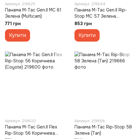
Артикул: 219625
Артикул: 219644
Панама M-Tac Gen.II MC 61
Панама M-Tac Gen.II Rip-
Зелена (Multicam)
Stop MC 57 Зелена
(Multicam)
771 грн
853 грн
Купити
Купити
Артикул: 219600
Артикул: 219666
Панама M-Tac Gen.II Flex
Панама M-Tac Rip-Stop 58
Rip-Stop 56 Коричнева
Зелена (Tan)