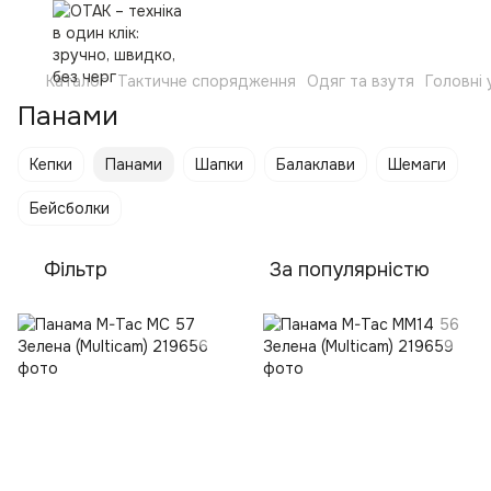
Каталог
Тактичне спорядження
Одяг та взутя
Головні
Панами
Кепки
Панами
Шапки
Балаклави
Шемаги
Бейсболки
Фільтр
За популярністю