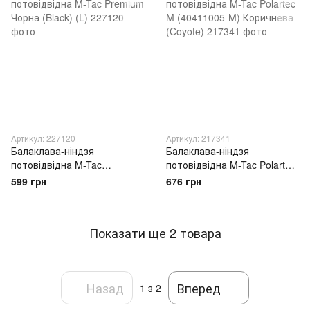
Артикул: 227120
Артикул: 217341
Балаклава-ніндзя
Балаклава-ніндзя
потовідвідна M-Tac
потовідвідна M-Tac Polartec
Premium Чорна (Black) (L)
M (40411005-M) Коричнева
599 грн
676 грн
(Coyote)
Показати ще 2 товара
Назад
Вперед
1
з 2