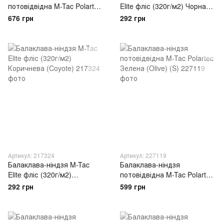
потовідвідна M-Tac Polartec
Elite фліс (320г/м2) Чорна
Зелена (Olive) (L)
(Black)
676 грн
292 грн
Артикул: 217324
Артикул: 227119
Балаклава-ніндзя M-Tac
Балаклава-ніндзя
Elite фліс (320г/м2)
потовідвідна M-Tac Polartec
Коричнева (Coyote)
Зелена (Olive) (S)
292 грн
599 грн