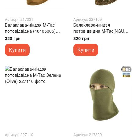
Артикул: 217331
Артикул: 227109
Балаклава-ніндзя M-Tac
Балаклава-ніндзя
потовідвідна (40405005)
потовідвідна M-Tac NGU
Коричнева (Coyote)
Зелена (Camo)
320 грн
320 грн
Купити
Купити
Артикул: 227110
Артикул: 217329