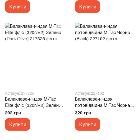
Купити
Купити
Артикул: 217325
Артикул: 227102
Балаклава-ніндзя M-Tac
Балаклава-ніндзя
Elite фліс (320г/м2) Зелена
потовідвідна M-Tac Чорна
(Dark Olive)
(Black)
292 грн
320 грн
Купити
Купити