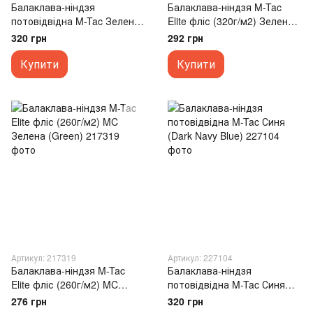
Балаклава-ніндзя
Балаклава-ніндзя M-Tac
потовідвідна M-Tac Зелена
Elite фліс (320г/м2) Зелена
(Olive)
(Tan)
320 грн
292 грн
Купити
Купити
Артикул: 217319
Артикул: 227104
Балаклава-ніндзя M-Tac
Балаклава-ніндзя
Elite фліс (260г/м2) MC
потовідвідна M-Tac Синя
Зелена (Green)
(Dark Navy Blue)
276 грн
320 грн