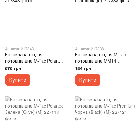
Артикул: 217343
Артикул: 217338
Балаклава-ніндзя
Балаклава-ніндзя M-Tac
потовідвідна M-Tac Polartec
потовідвідна MM14
M Синя (Dark Navy Blue)
(40405030) Коричнева
676 грн
184 грн
(Camouflage)
Купити
Купити