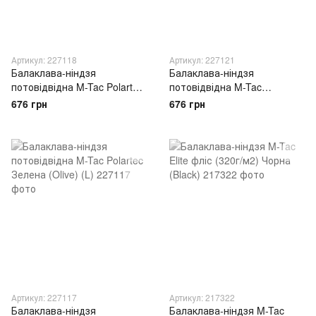
Артикул: 227118
Артикул: 227121
Балаклава-ніндзя
Балаклава-ніндзя
потовідвідна M-Tac Polartec
потовідвідна M-Tac
Зелена (Olive) (M)
Premium Чорна (Black) (M)
676 грн
676 грн
Артикул: 227117
Артикул: 217322
Балаклава-ніндзя
Балаклава-ніндзя M-Tac