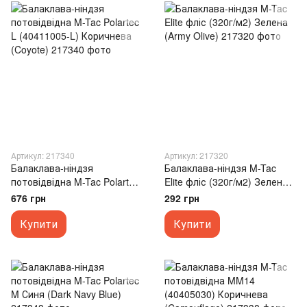
Артикул: 217340
Артикул: 217320
Балаклава-ніндзя
Балаклава-ніндзя M-Tac
потовідвідна M-Tac Polartec
Elite фліс (320г/м2) Зелена
L (40411005-L) Коричнева
(Army Olive)
676 грн
292 грн
(Coyote)
Купити
Купити