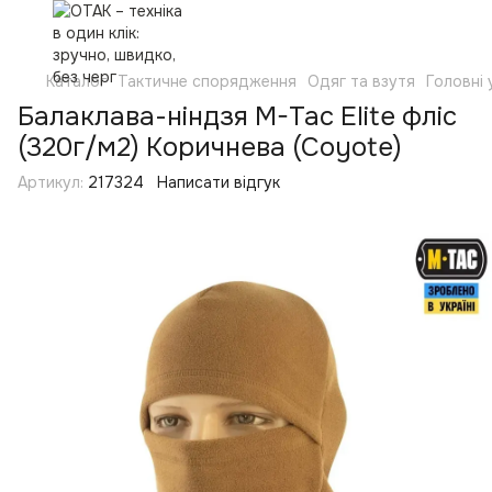
Каталог
Тактичне спорядження
Одяг та взутя
Головні
Балаклава-ніндзя M-Tac Elite фліс
(320г/м2) Коричнева (Coyote)
Артикул:
217324
Написати відгук