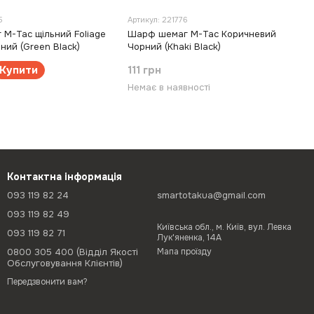
5
Артикул: 221776
M-Tac щільний Foliage
Шарф шемаг M-Tac Коричневий
ний (Green Black)
Чорний (Khaki Black)
Купити
111 грн
Немає в наявності
Контактна інформація
093 119 82 24
smartotakua@gmail.com
093 119 82 49
Київська обл., м. Київ, вул. Левка
093 119 82 71
Лук'яненка, 14А
0800 305 400 (Відділ Якості
Мапа проїзду
Обслуговування Клієнтів)
Передзвонити вам?