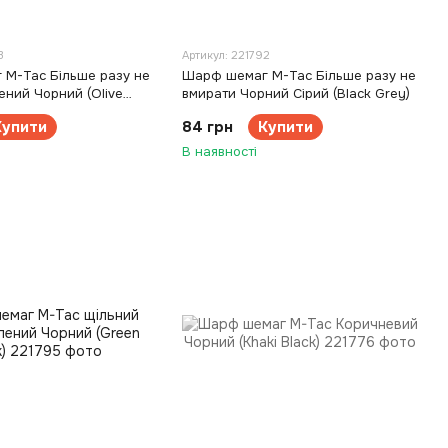
3
Артикул: 221792
M-Tac Більше разу не
Шарф шемаг M-Tac Більше разу не
ений Чорний (Olive
вмирати Чорний Сірий (Black Grey)
Купити
84 грн
Купити
В наявності