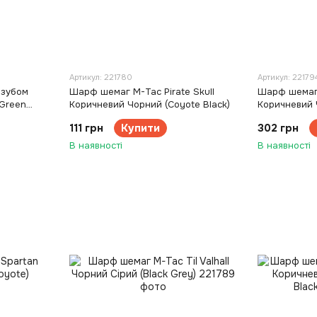
Артикул: 221780
Артикул: 22179
изубом
Шарф шемаг M-Tac Pirate Skull
Шарф шемаг
(Green
Коричневий Чорний (Coyote Black)
Коричневий 
111 грн
Купити
302 грн
В наявності
В наявності