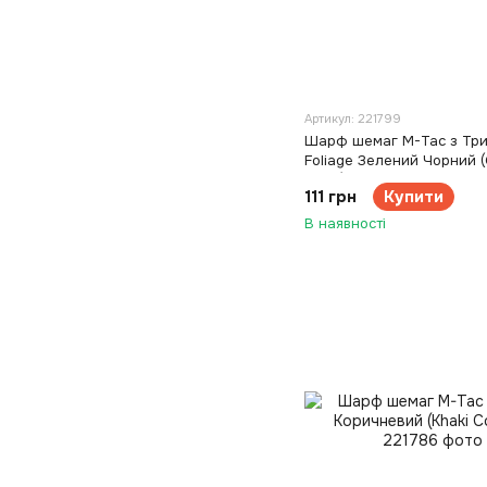
Артикул: 221799
Шарф шемаг M-Tac з Тр
Foliage Зелений Чорний 
Black)
111 грн
Купити
В наявності