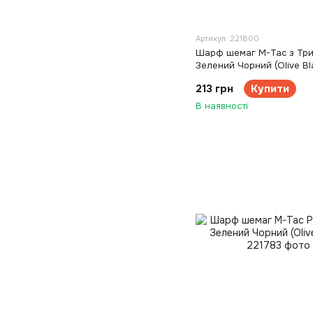
Артикул: 221800
Шарф шемаг M-Tac з Тр
Зелений Чорний (Olive Bl
213 грн
Купити
В наявності