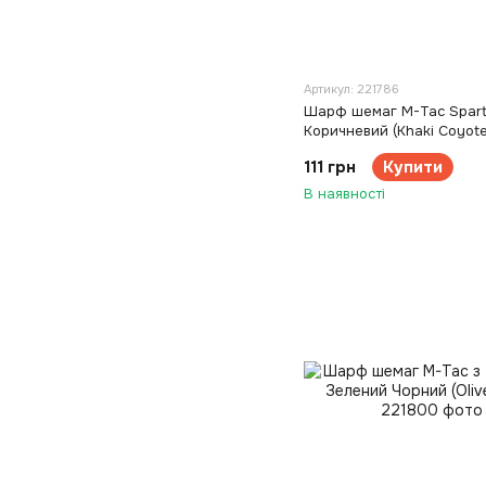
Артикул: 221786
Шарф шемаг M-Tac Spar
Коричневий (Khaki Coyote
111 грн
Купити
В наявності