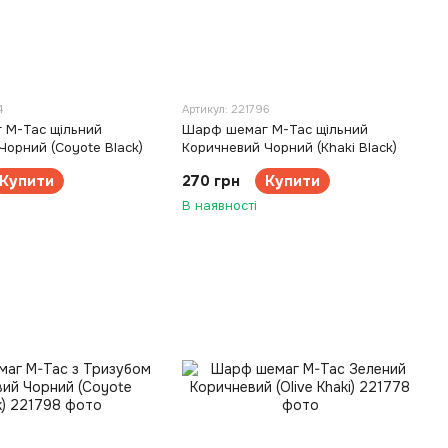
4
Артикул: 221796
 M-Tac щільний
Шарф шемаг M-Tac щільний
Чорний (Coyote Black)
Коричневий Чорний (Khaki Black)
Купити
270 грн
Купити
В наявності