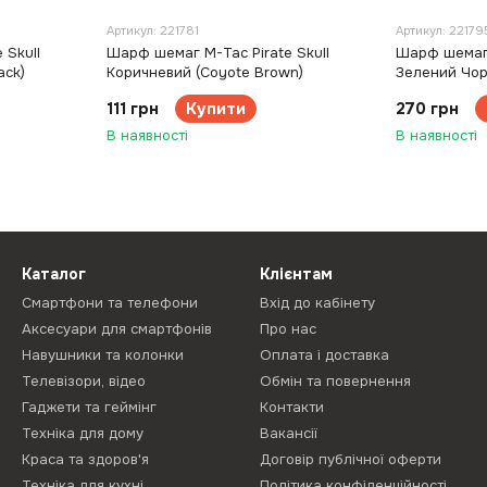
Артикул: 221781
Артикул: 22179
 Skull
Шарф шемаг M-Tac Pirate Skull
Шарф шемаг 
ack)
Коричневий (Coyote Brown)
Зелений Чор
111 грн
Купити
270 грн
В наявності
В наявності
Каталог
Клієнтам
Смартфони та телефони
Вхід до кабінету
Аксесуари для смартфонів
Про нас
Навушники та колонки
Оплата і доставка
Телевізори, відео
Обмін та повернення
Гаджети та геймінг
Контакти
Техніка для дому
Вакансії
Краса та здоров'я
Договір публічної оферти
Техніка для кухні
Політика конфіденційності