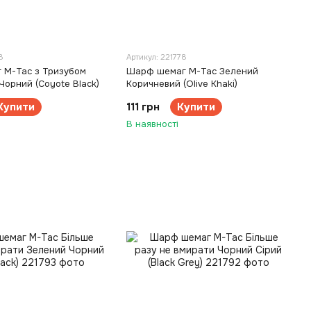
8
Артикул: 221778
 M-Tac з Тризубом
Шарф шемаг M-Tac Зелений
Чорний (Coyote Black)
Коричневий (Olive Khaki)
Купити
111 грн
Купити
В наявності