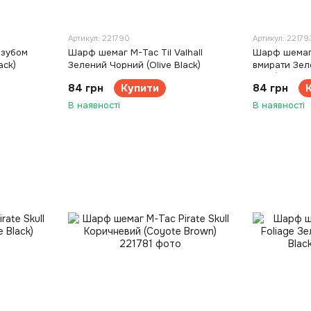
Артикул: 221790
Артикул: 22179
изубом
Шарф шемаг M-Tac Til Valhall
Шарф шемаг 
ack)
Зелений Чорний (Olive Black)
вмирати Зел
Black)
84 грн
Купити
84 грн
В наявності
В наявності