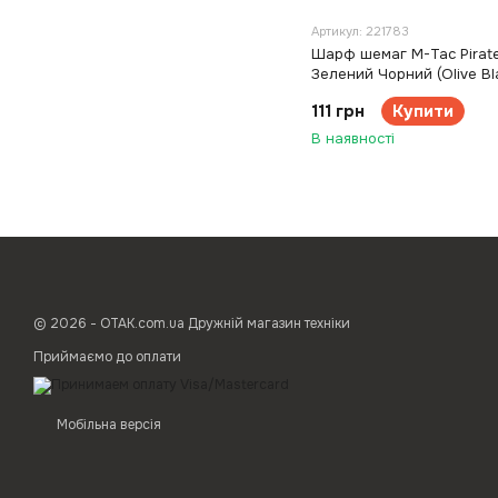
Артикул: 221783
Шарф шемаг M-Tac Pirate
Зелений Чорний (Olive Bl
111 грн
Купити
В наявності
© 2026 - ОТАК.com.ua Дружній магазин техніки
Приймаємо до оплати
Мобільна версія