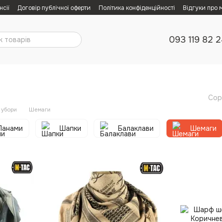
нсії
Договір публічної оферти
Політика конфіденційності
Відгуки про 
093 119 82 
Сор
 убори
Шемаги
Панами
Шапки
Балаклави
Шемаги