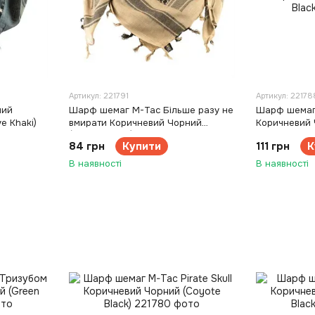
Артикул: 221791
Артикул: 22178
ний
Шарф шемаг M-Tac Більше разу не
Шарф шемаг M
e Khaki)
вмирати Коричневий Чорний
Коричневий 
(Coyote Black)
84 грн
Купити
111 грн
К
В наявності
В наявності