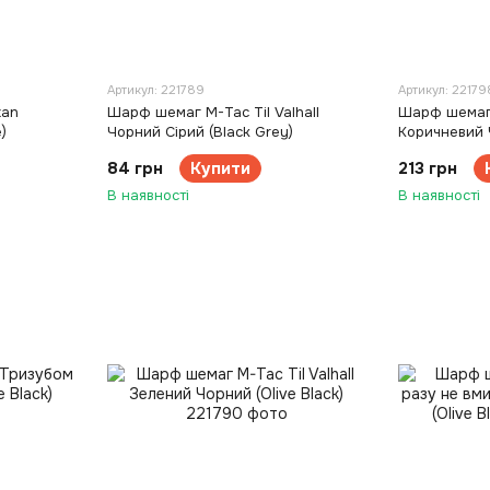
Артикул: 221789
Артикул: 22179
tan
Шарф шемаг M-Tac Til Valhall
Шарф шемаг
)
Чорний Сірий (Black Grey)
Коричневий 
84 грн
Купити
213 грн
В наявності
В наявності