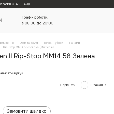
магазин ОТАК
Акції
Графік роботи:
24
з 08:00 до 20:00
орядження
Одяг та взутя
Головні убори
Панами
II Rip-Stop MM14 58 Зелена (Multicam)
n.II Rip-Stop MM14 58 Зелена
аписати відгук
Порівняти
В бажання
Замовити швидко