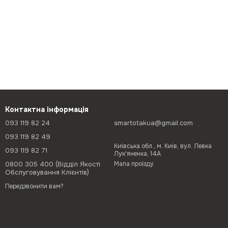
Контактна інформація
093 119 82 24
smartotakua@gmail.com
093 119 82 49
Київська обл., м. Київ, вул. Левка
093 119 82 71
Лук'яненка, 14А
0800 305 400 (Відділ Якості
Мапа проїзду
Обслуговування Клієнтів)
Передзвонити вам?