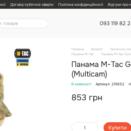
нсії
Договір публічної оферти
Політика конфіденційності
Відгуки про 
093 119 82 
Головна
Каталог
Тактичне сп
Панами M-Tac
Панама M-Tac Gen.
Панама M-Tac Ge
(Multicam)
В наявності
Артикул: 219652
Н
853 грн
Купити