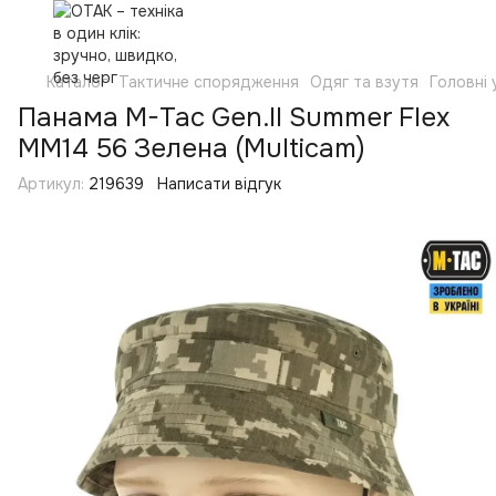
Каталог
Тактичне спорядження
Одяг та взутя
Головні
Панама M-Tac Gen.II Summer Flex
MM14 56 Зелена (Multicam)
Артикул:
219639
Написати відгук