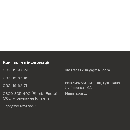
Контактна інформація
093 119 82 24
smartotakua@gmail.com
093 119 82 49
Київська обл., м. Київ, вул. Левка
093 119 82 71
Лук'яненка, 14А
0800 305 400 (Відділ Якості
Мапа проїзду
Обслуговування Клієнтів)
Передзвонити вам?