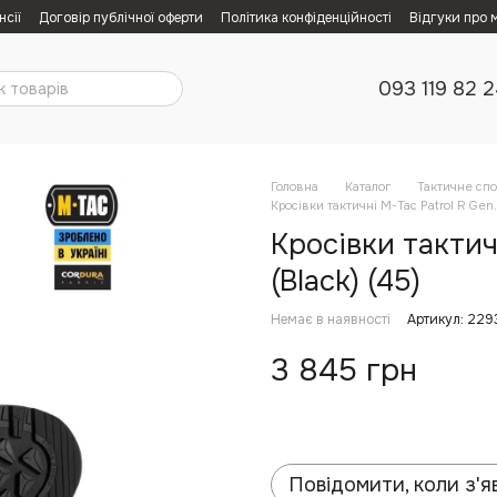
нсії
Договір публічної оферти
Політика конфіденційності
Відгуки про 
093 119 82 
Головна
Каталог
Тактичне сп
Кросівки тактичні M-Tac Patrol R Gen.
Кросівки тактич
(Black) (45)
Немає в наявності
Артикул: 229
3 845 грн
Повідомити, коли з'я