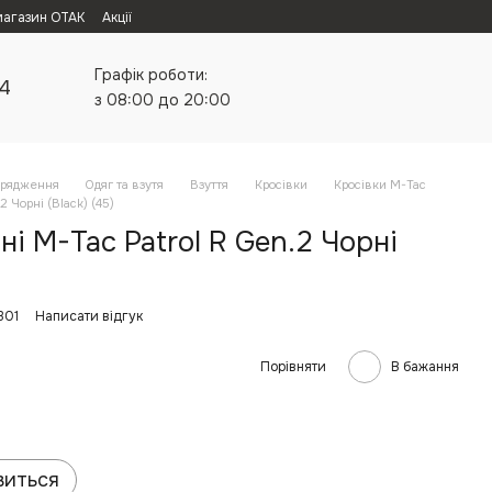
магазин ОТАК
Акції
Графік роботи:
24
з 08:00 до 20:00
орядження
Одяг та взутя
Взуття
Кросівки
Кросівки M-Tac
2 Чорні (Black) (45)
ні M-Tac Patrol R Gen.2 Чорні
301
Написати відгук
Порівняти
В бажання
виться