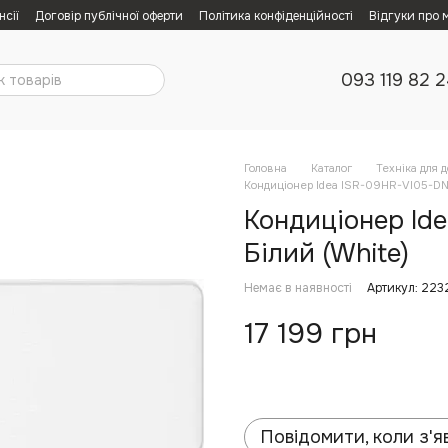
нсії
Договір публічної оферти
Політика конфіденційності
Відгуки про 
093 119 82 
Головна
Каталог
Техніка для 
Кондиціонер Idea ISR-09HR-VI05-DN8
Кондиціонер Ide
Білий (White)
Немає в наявності
Артикул: 22
17 199 грн
Повідомити, коли з'я