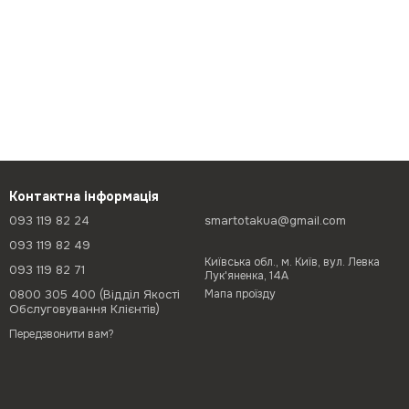
Контактна інформація
093 119 82 24
smartotakua@gmail.com
093 119 82 49
Київська обл., м. Київ, вул. Левка
093 119 82 71
Лук'яненка, 14А
0800 305 400 (Відділ Якості
Мапа проїзду
Обслуговування Клієнтів)
Передзвонити вам?