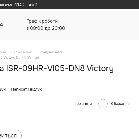
магазин ОТАК
Акції
Графік роботи:
24
з 08:00 до 20:00
дому
Кліматична
Кондиціонери
 Victory Білий (White)
a ISR-09HR-VI05-DN8 Victory
3284
Написати відгук
Порівняти
В бажання
виться