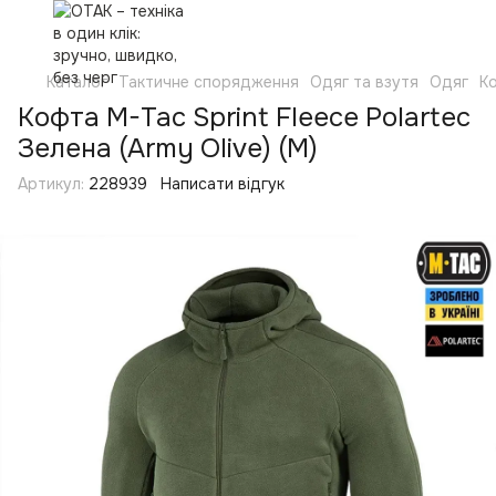
Каталог
Тактичне спорядження
Одяг та взутя
Одяг
Ко
Кофта M-Tac Sprint Fleece Polartec
Зелена (Army Olive) (M)
Артикул:
228939
Написати відгук