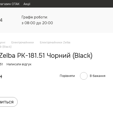
магазин ОТАК
Акції
Графік роботи:
24
з 08:00 до 20:00
ухні
Електрочайники
Електрочайники Zelba
й (Black)
elba PK-181.51 Чорний (Black)
51
Написати відгук
н
Порівняти
В бажання
виться