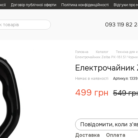
нсії
Договір публічної оферти
Політика конфіденційності
Відгуки про 
093 119 82 
Головна
Каталог
Техніка для к
Електрочайник Zelba PK-181.51 Чорни
Електрочайник Z
Немає в наявності
Артикул: 1339
499 грн
549 гр
Повідомити, коли з'я
Доставка
Оплата