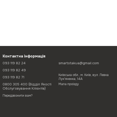
Контактна інформація
093 119 82 24
smartotakua@gmail.com
093 119 82 49
Київська обл., м. Київ, вул. Левка
093 119 82 71
Лук'яненка, 14А
0800 305 400 (Відділ Якості
Мапа проїзду
Обслуговування Клієнтів)
Передзвонити вам?