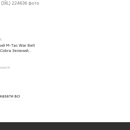
6
ний M-Tac War Belt
 Cobra Зелений
XL)
ності
казати всі