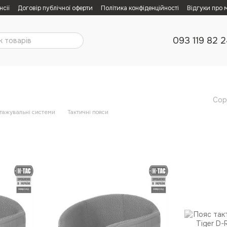
нсії
Договір публічної оферти
Політика конфіденційності
Відгуки про 
093 119 82 
Сор
тажувальні системи
Тактичні пояси