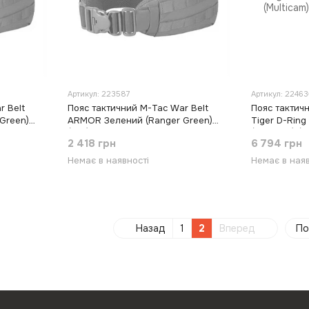
Артикул: 223587
Артикул: 22463
r Belt
Пояс тактичний M-Tac War Belt
Пояс тактич
Green)
ARMOR Зелений (Ranger Green)
Tiger D-Ring
(M/L)
(Multicam) (3
2 418 грн
6 794 грн
Немає в наявності
Немає в наяв
Назад
1
2
Вперед
По