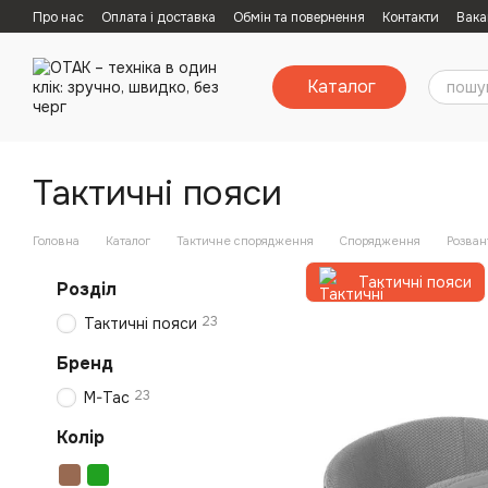
Перейти к основному контенту
Про нас
Оплата і доставка
Обмін та повернення
Контакти
Вака
Каталог
Тактичні пояси
Головна
Каталог
Тактичне спорядження
Спорядження
Розван
Тактичні пояси
Розділ
23
Тактичні пояси
Бренд
23
M-Tac
Колір