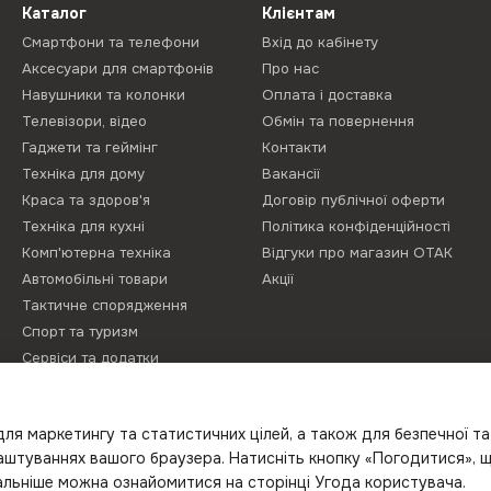
Каталог
Клієнтам
Смартфони та телефони
Вхід до кабінету
Аксесуари для смартфонів
Про нас
Навушники та колонки
Оплата і доставка
Телевізори, відео
Обмін та повернення
Гаджети та геймінг
Контакти
Техніка для дому
Вакансії
Краса та здоров'я
Договір публічної оферти
Техніка для кухні
Політика конфіденційності
Комп'ютерна техніка
Відгуки про магазин ОТАК
Автомобільні товари
Акції
Тактичне спорядження
Спорт та туризм
Сервіси та додатки
Літо з Gelius
Proove Gaming
ля маркетингу та статистичних цілей, а також для безпечної т
Новинки
лаштуваннях вашого браузера. Натисніть кнопку «Погодитися», 
тальніше можна ознайомитися на сторінці
Угода користувача
.