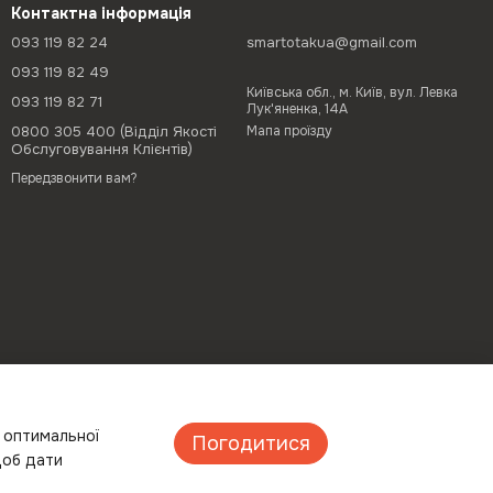
Контактна інформація
093 119 82 24
smartotakua@gmail.com
093 119 82 49
Київська обл., м. Київ, вул. Левка
093 119 82 71
Лук'яненка, 14А
0800 305 400 (Відділ Якості
Мапа проїзду
Обслуговування Клієнтів)
Передзвонити вам?
а оптимальної
Погодитися
щоб дати