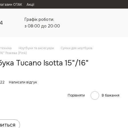
магазин ОТАК
Акції
Графік роботи:
24
з 08:00 до 20:00
техніка
Ноутбуки та аксесуари
Сумки для ноутбуків
/16" Рожева (Pink)
ука Tucano Isotta 15"/16"
322
Написати відгук
Порівняти
В бажання
виться