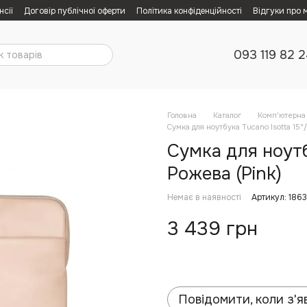
нсії
Договір публічної оферти
Політика конфіденційності
Відгуки про 
093 119 82 
Головна
Каталог
Комп'ютерна 
Сумка для ноутбука Tucano Isotta 15"
Сумка для ноутб
Рожева (Pink)
Немає в наявності
Артикул: 186
3 439 грн
Повідомити, коли з'я