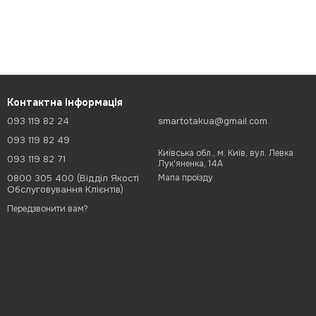
Контактна інформація
093 119 82 24
smartotakua@gmail.com
093 119 82 49
Київська обл., м. Київ, вул. Левка
093 119 82 71
Лук'яненка, 14А
0800 305 400 (Відділ Якості
Мапа проїзду
Обслуговування Клієнтів)
Передзвонити вам?