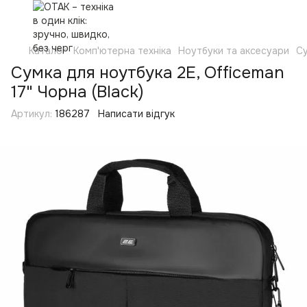
Каталог
Комп'ютерна техніка
Ноутбуки та аксесуари
Су
Сумка для ноутбука 2E, Officeman
17" Чорна (Black)
Артикул:
186287
Написати відгук