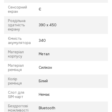
Сенсорний
Є
екран
Роздільна
здатність
390 x 450
екрану
Ємність
340
акумулятора
Матеріал
Метал
корпусу
Матеріал
Силікон
ремінця
Колір
Білий
ремінця
Слот для
Немає
SIM-карт
Бездротові
Bluetooth
можливості