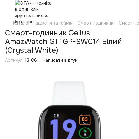
Каталог
Гаджети та геймінг
Смарт-годинники
Смарт-г
Смарт-годинник Gelius
AmazWatch GTi GP-SW014 Білий
(Crystal White)
Артикул:
131061
Написати відгук