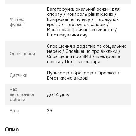
Багатофункціональний режим для
спорту / Контроль рівня кисню /
Фітнес
Вимірювання пульсу / Підрахунок
функції
кроків / Підрахунок калорій /
Моніторинг фізичної активності /
Відстежування сну
Сповіщення з додатків та соціальних
мереж / Сповіщення про виклики /
Оповіщення
Сповіщення про SMS / Електронна
пошта / Подіїї календаря
Пульсомір / Крокомір / Гіроскоп /
Датчики
Вміст кисню в крові
Час
автономної
до 14 днів
роботи
Вага
35
Опис