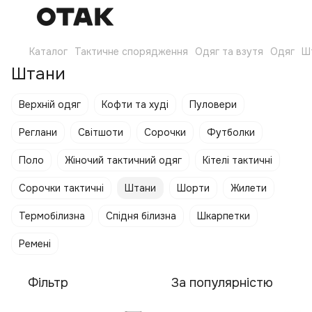
Каталог
Тактичне спорядження
Одяг та взутя
Одяг
Ш
Штани
Верхній одяг
Кофти та худі
Пуловери
Реглани
Світшоти
Сорочки
Футболки
Поло
Жіночий тактичний одяг
Кітелі тактичні
Сорочки тактичні
Штани
Шорти
Жилети
Термобілизна
Спідня білизна
Шкарпетки
Ремені
Фільтр
За популярністю