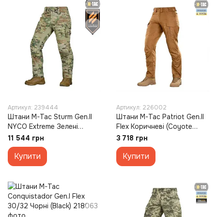
Артикул: 239444
Артикул: 226002
Штани M-Tac Sturm Gen.II
Штани M-Tac Patriot Gen.II
NYCO Extreme Зелені
Flex Коричневі (Coyote
(Multicam) (30/36)
Brown) (32/30)
11 544 грн
3 718 грн
Купити
Купити