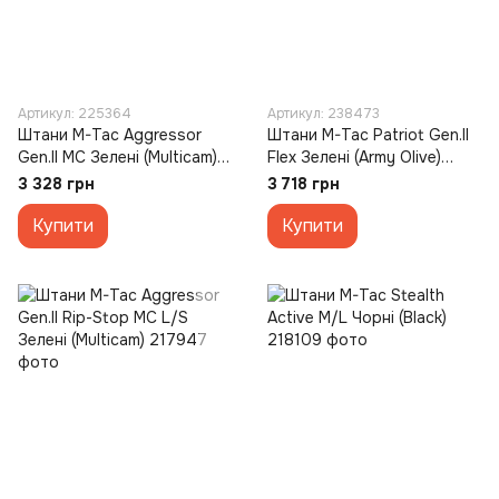
Артикул: 225364
Артикул: 238473
Штани M-Tac Aggressor
Штани M-Tac Patriot Gen.II
Gen.II MC Зелені (Multicam)
Flex Зелені (Army Olive)
(4XL/S)
(28/30)
3 328 грн
3 718 грн
Купити
Купити