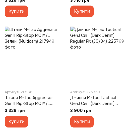
3 328 грн
3 718 грн
Купити
Купити
Артикул: 217949
Артикул: 225769
Штани M-Tac Aggressor
Джинси M-Tac Tactical
Gen.II Rip-Stop MC M/L
Gen.I Сині (Dark Denim)
Зелені (Multicam)
Regular Fit (30/34)
3 328 грн
3 900 грн
Купити
Купити