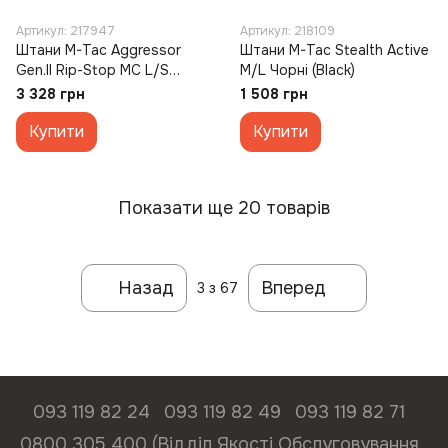
Артикул: 217947
Артикул: 218109
Штани M-Tac Aggressor
Штани M-Tac Stealth Active
Gen.II Rip-Stop MC L/S
M/L Чорні (Black)
Зелені (Multicam)
3 328 грн
1 508 грн
Купити
Купити
Показати ще 20 товарів
Назад
Вперед
3
з 67
093 119 82 24
093 119 82 49
093 119 82 71
0800 305 400 (Відділ Якості Обслуговування