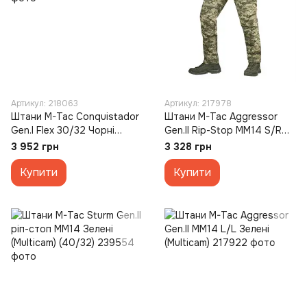
Артикул: 218063
Артикул: 217978
Штани M-Tac Conquistador
Штани M-Tac Aggressor
Gen.I Flex 30/32 Чорні
Gen.II Rip-Stop MM14 S/R
(Black)
Зелені (Multicam)
3 952 грн
3 328 грн
Купити
Купити