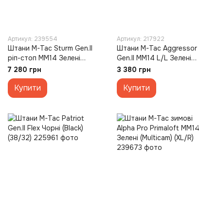
Артикул: 239554
Артикул: 217922
Штани M-Tac Sturm Gen.II
Штани M-Tac Aggressor
ріп-стоп MM14 Зелені
Gen.II MM14 L/L Зелені
(Multicam) (40/32)
(Multicam)
7 280 грн
3 380 грн
Купити
Купити