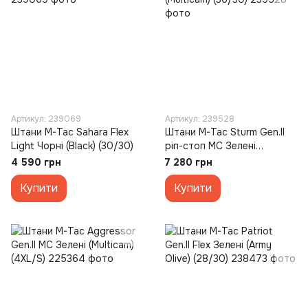
Артикул: 239069
Артикул: 239528
Штани M-Tac Sahara Flex
Штани M-Tac Sturm Gen.II
Light Чорні (Black) (30/30)
ріп-стоп MC Зелені
(Multicam) (36/30)
4 590 грн
7 280 грн
Купити
Купити