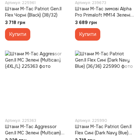
Артикул: 225961
Артикул: 239673
Штани M-Tac Patriot Gen.II
Штани M-Tac зимові Alpha
Flex Чорні (Black) (38/32)
Pro Primaloft MM14 Зелені
(Multicam) (XL/R)
3 718 грн
3 689 грн
Купити
Купити
Артикул: 225363
Артикул: 225990
Штани M-Tac Aggressor
Штани M-Tac Patriot Gen.II
Gen.II MC Зелені (Multicam)
Flex Сині (Dark Navy Blue)
(4XL/L)
(36/36)