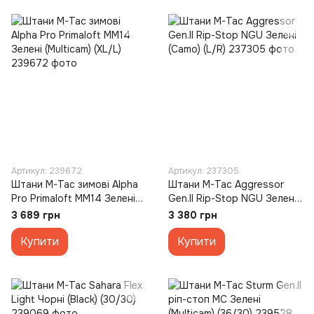
Артикул: 239672
Артикул: 237305
Штани M-Tac зимові Alpha
Штани M-Tac Aggressor
Pro Primaloft MM14 Зелені
Gen.II Rip-Stop NGU Зелені
(Multicam) (XL/L)
(Camo) (L/R)
3 689 грн
3 380 грн
Купити
Купити