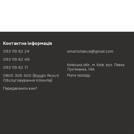
Контактна інформація
093 119 82 24
smartotakua@gmail.com
093 119 82 49
Київська обл., м. Київ, вул. Левка
093 119 82 71
Лук'яненка, 14А
0800 305 400 (Відділ Якості
Мапа проїзду
Обслуговування Клієнтів)
Передзвонити вам?