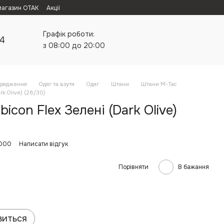
магазин ОТАК
Акції
Графік роботи:
24
з 08:00 до 20:00
орядження
Одяг та взутя
Одяг
Штани
Штани M-Tac
rk Olive) (28/30)
con Flex Зелені (Dark Olive)
9000
Написати відгук
Порівняти
В бажання
виться