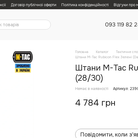
нсії
Договір публічної оферти
Політика конфіденційності
Відгуки про 
093 119 82 
Головна
Каталог
Тактичне сп
Штани M-Tac Rubicon Flex Зелені (Da
Штани M-Tac Rubi
(28/30)
Немає в наявності
Артикул: 23
4 784 грн
Повідомити, коли з'я