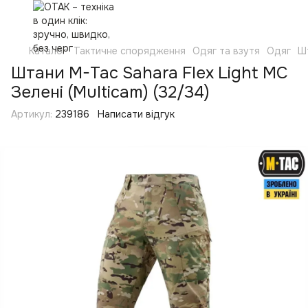
Каталог
Тактичне спорядження
Одяг та взутя
Одяг
Ш
Штани M-Tac Sahara Flex Light MC
Зелені (Multicam) (32/34)
Артикул:
239186
Написати відгук