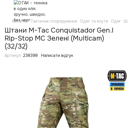
Каталог
Тактичне спорядження
Одяг та взутя
Одяг
Ш
Штани M-Tac Conquistador Gen.I
Rip-Stop MC Зелені (Multicam)
(32/32)
Артикул:
238398
Написати відгук