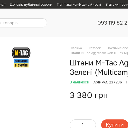
нсії
Договір публічної оферти
Політика конфіденційності
Відгуки про 
093 119 82 
Головна
Каталог
Тактичне сп
Штани M-Tac Aggressor Gen.II Flex Ri
Штани M-Tac Agg
Зелені (Multicam
В наявності
Артикул: 237236
3 380 грн
Купити