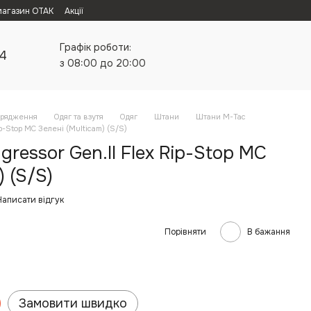
магазин ОТАК
Акції
Графік роботи:
24
з 08:00 до 20:00
орядження
Одяг та взутя
Одяг
Штани
Штани M-Tac
p-Stop MC Зелені (Multicam) (S/S)
ressor Gen.II Flex Rip-Stop MC
) (S/S)
Написати відгук
Порівняти
В бажання
Замовити швидко