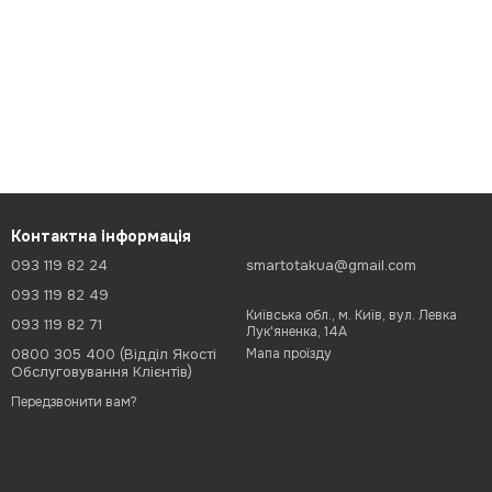
Контактна інформація
093 119 82 24
smartotakua@gmail.com
093 119 82 49
Київська обл., м. Київ, вул. Левка
093 119 82 71
Лук'яненка, 14А
0800 305 400 (Відділ Якості
Мапа проїзду
Обслуговування Клієнтів)
Передзвонити вам?