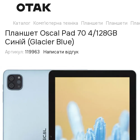
Каталог
Комп'ютерна техніка
Планшети
Планшети
Пла
Планшет Oscal Pad 70 4/128GB
Синій (Glacier Blue)
Артикул:
119963
Написати відгук