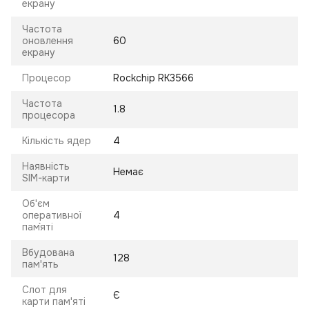
екрану
Частота
оновлення
60
екрану
Процесор
Rockchip RK3566
Частота
1.8
процесора
Кількість ядер
4
Наявність
Немає
SIM-карти
Об'єм
оперативної
4
пам`яті
Вбудована
128
пам'ять
Слот для
Є
карти пам'яті