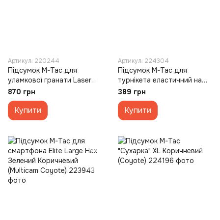
Артикул: 220244
Артикул: 224304
Підсумок M-Tac для
Підсумок M-Tac для
уламкової гранати Laser
турнікета еластичний на
Cut Зелений (Multicam)
липучці Gen.4 MM14
870 грн
389 грн
Зелений (Multicam)
Купити
Купити