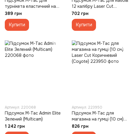
Підсумок M-Tac для
Підсумок M-Tac для набоїв
турнікета еластичний на
12 калібру Laser Cut
липучці Gen.5 MM14
Зелений (Multicam)
389 грн
702 грн
Зелений (Multicam)
Купити
Купити
Артикул: 220068
Артикул: 223950
Підсумок M-Tac Admin Elite
Підсумок M-Tac для
Зелений (Multicam)
магазина на гумці (10 см)
Laser Cut Коричневий
1 242 грн
826 грн
(Coyote)