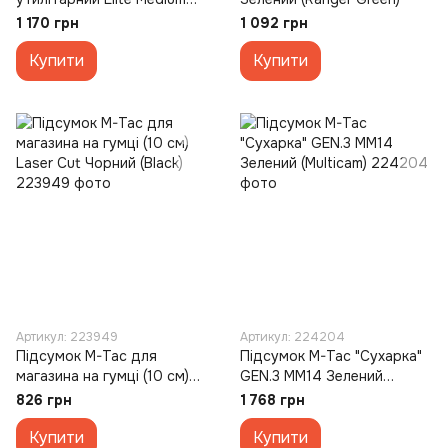
Зелений (Multicam)
1 170 грн
1 092 грн
Купити
Купити
Артикул: 223949
Артикул: 224204
Підсумок M-Tac для
Підсумок M-Tac "Сухарка"
магазина на гумці (10 см)
GEN.3 MM14 Зелений
Laser Cut Чорний (Black)
(Multicam)
826 грн
1 768 грн
Купити
Купити