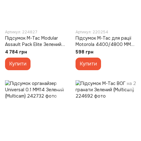
Артикул: 224827
Артикул: 220254
Підсумок M-Tac Modular
Підсумок M-Tac для рації
Assault Pack Elite Зелений
Motorola 4400/4800 MM14
(Multicam)
Зелений (Multicam)
4 784 грн
598 грн
Купити
Купити