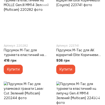
Артикул: 220282
Артикул: 223741
Підсумок M-Tac для
Підсумок M-Tac для АК
турнікета еластичний на
відкритий Elite Коричневий
MOLLE Gen.III MM14 Зелений
(Coyote)
416 грн
936 грн
(Multicam)
Купити
Купити