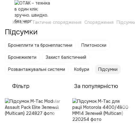
Каталог
Тактичне спорядження
Спорядження
Підсумк
Підсумки
Бронеплити та бронепластини
Плитоноски
Бронежилети
Захист балістичний
Розвантажувальні системи
Кобури
Підсумки
Фільтр
За популярністю