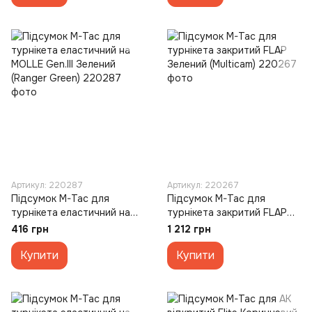
Артикул: 220287
Артикул: 220267
Підсумок M-Tac для
Підсумок M-Tac для
турнікета еластичний на
турнікета закритий FLAP
MOLLE Gen.III Зелений
Зелений (Multicam)
416 грн
1 212 грн
(Ranger Green)
Купити
Купити