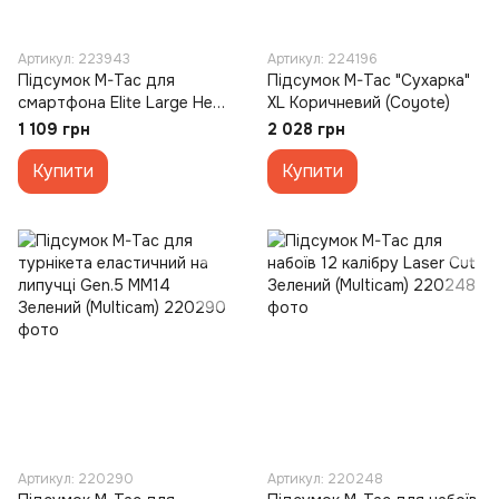
Артикул: 223943
Артикул: 224196
Підсумок M-Tac для
Підсумок M-Tac "Сухарка"
смартфона Elite Large Hex
XL Коричневий (Coyote)
Зелений Коричневий
1 109 грн
2 028 грн
(Multicam Coyote)
Купити
Купити
Артикул: 220290
Артикул: 220248