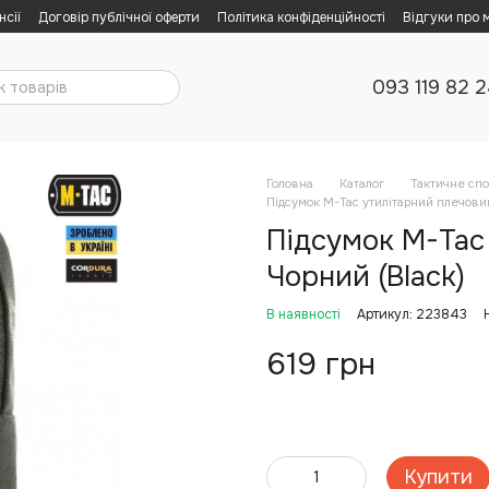
нсії
Договір публічної оферти
Політика конфіденційності
Відгуки про 
093 119 82 
Головна
Каталог
Тактичне сп
Підсумок M-Tac утилітарний плечовий
Підсумок M-Tac 
Чорний (Black)
В наявності
Артикул: 223843
619 грн
Купити