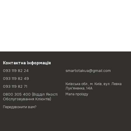
Контактна інформація
093 119 82 24
smartotakua@gmail.com
093 119 82 49
Київська обл., м. Київ, вул. Левка
093 119 82 71
Лук'яненка, 14А
0800 305 400 (Відділ Якості
Мапа проїзду
Обслуговування Клієнтів)
Передзвонити вам?