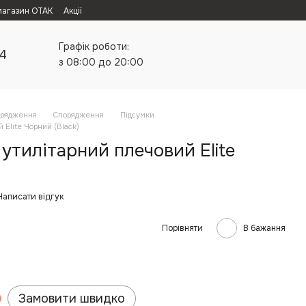
магазин ОТАК
Акції
Графік роботи:
24
з 08:00 до 20:00
орядження
Спорядження
Підсумки
 Elite Чорний (Black)
утилітарний плечовий Elite
Написати відгук
Порівняти
В бажання
Замовити швидко