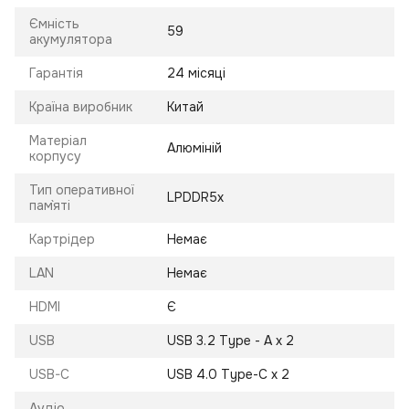
Ємність
59
акумулятора
Гарантія
24 місяці
Країна виробник
Китай
Матеріал
Алюміній
корпусу
Тип оперативної
LPDDR5х
пам`яті
Картрідер
Немає
LAN
Немає
HDMI
Є
USB
USB 3.2 Type - A x 2
USB-C
USB 4.0 Type-C x 2
Аудіо