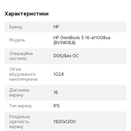
Характеристики
Бренд
HP
HP OmniBook 5 16-af1008ua
Модель
(BV5W3EA)
Операційна
DOS/Без ОС
система
Об'єм
вбудованого
1024
накопичувача
Діагональ
16
екрану
Тип екрану
IPS
Роздільна
здатність
1920x1200
екрану