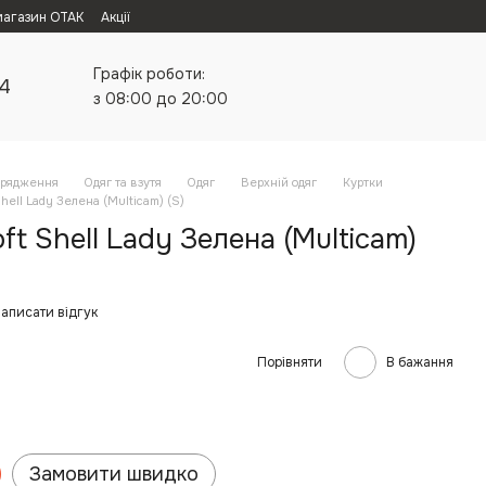
магазин ОТАК
Акції
Графік роботи:
24
з 08:00 до 20:00
орядження
Одяг та взутя
Одяг
Верхній одяг
Куртки
hell Lady Зелена (Multicam) (S)
ft Shell Lady Зелена (Multicam)
аписати відгук
Порівняти
В бажання
Замовити швидко