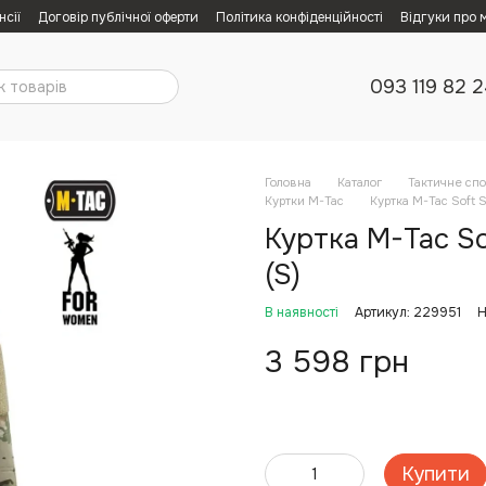
нсії
Договір публічної оферти
Політика конфіденційності
Відгуки про 
093 119 82 
Головна
Каталог
Тактичне сп
Куртки M-Tac
Куртка M-Tac Soft S
Куртка M-Tac So
(S)
В наявності
Артикул: 229951
Н
3 598 грн
Купити