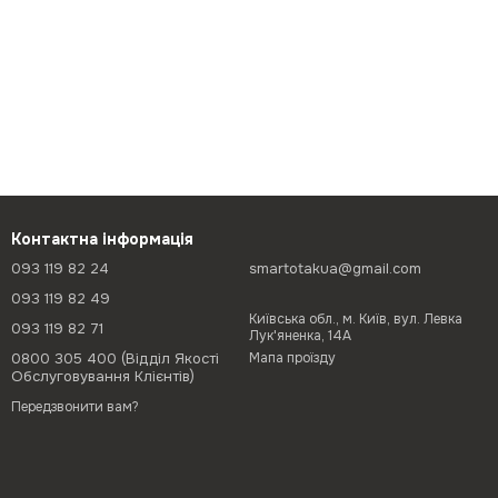
Контактна інформація
093 119 82 24
smartotakua@gmail.com
093 119 82 49
Київська обл., м. Київ, вул. Левка
093 119 82 71
Лук'яненка, 14А
0800 305 400 (Відділ Якості
Мапа проїзду
Обслуговування Клієнтів)
Передзвонити вам?