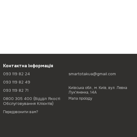
Контактна інформація
093 119 82 24
smartotakua@gmail.com
093 119 82 49
Київська обл., м. Київ, вул. Левка
093 119 82 71
Лук'яненка, 14А
0800 305 400 (Відділ Якості
Мапа проїзду
Обслуговування Клієнтів)
Передзвонити вам?