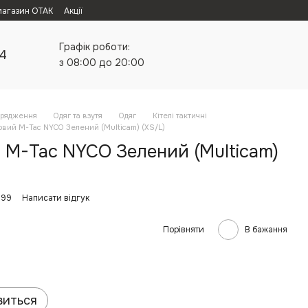
магазин ОТАК
Акції
Графік роботи:
24
з 08:00 до 20:00
орядження
Одяг та взутя
Одяг
Кітелі тактичні
овий M-Tac NYCO Зелений (Multicam) (XS/L)
 M-Tac NYCO Зелений (Multicam)
199
Написати відгук
Порівняти
В бажання
виться