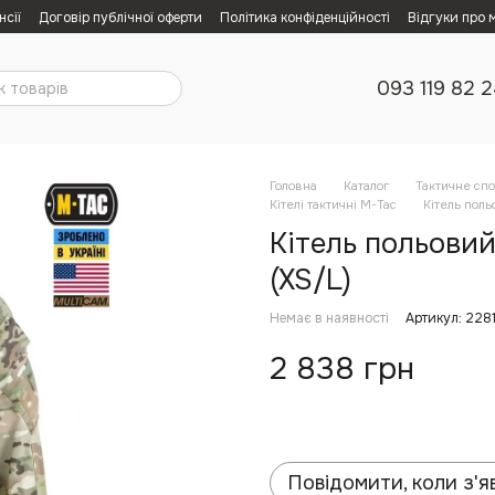
нсії
Договір публічної оферти
Політика конфіденційності
Відгуки про 
093 119 82 
Головна
Каталог
Тактичне сп
Кітелі тактичні M-Tac
Кітель поль
Кітель польовий
(XS/L)
Немає в наявності
Артикул: 228
2 838 грн
Повідомити, коли з'я