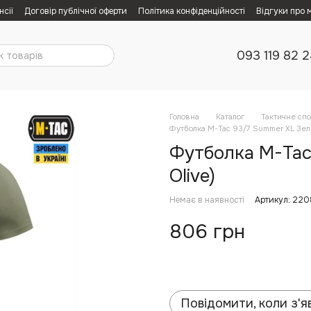
нсії
Договір публічної оферти
Політика конфіденційності
Відгуки про 
093 119 82 
Головна
Каталог
Тактичне сп
Футболка M-Tac 93/7 Summer XL Зелен
Футболка M-Tac 
Olive)
Немає в наявності
Артикул: 220
806 грн
Повідомити, коли з'я