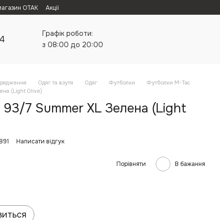
магазин ОТАК
Акції
Графік роботи:
24
з 08:00 до 20:00
орядження
Одяг та взутя
Одяг
Футболки
Футболки M-Tac
а (Light Olive)
93/7 Summer XL Зелена (Light
891
Написати відгук
Порівняти
В бажання
виться