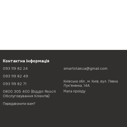
Контактна інформація
093 119 82 24
smartotakua@gmail.com
093 119 82 49
Київська обл., м. Київ, вул. Левка
093 119 82 71
Лук'яненка, 14А
0800 305 400 (Відділ Якості
Мапа проїзду
Обслуговування Клієнтів)
Передзвонити вам?