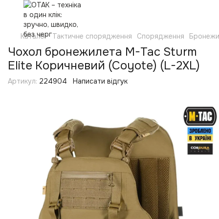
Каталог
Тактичне спорядження
Спорядження
Бронежи
Чохол бронежилета M-Tac Sturm
Elite Коричневий (Coyote) (L-2XL)
Артикул:
224904
Написати відгук