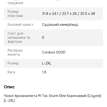
скидання
Розмір
31.8 х 24.1 / 33.7 х 26 / 35.5 х 28
пластини
Боковий захист
Суцільний камербанд
Слот дня
напашника та
Є
фартуха
Матеріал
Cordura 500D
жилета
Розмір
L-2XL
Вага
1.6
Опис
Чохол бронежилета M-Tac Sturm Elite Коричневий (Coyote)
(L-2XL)