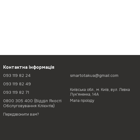
Контактна інформація
093 119 82 24
smartotakua@gmail.com
093 119 82 49
Київська обл., м. Київ, вул. Левка
093 119 82 71
Лук'яненка, 14А
0800 305 400 (Відділ Якості
Мапа проїзду
Обслуговування Клієнтів)
Передзвонити вам?