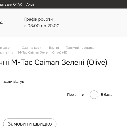
магазин ОТАК
Акції
Графік роботи:
24
з 08:00 до 20:00
орядження
Одяг та взутя
Взуття
Тактичні черевики
и тактичні M-Tac Caiman Зелені (Olive) (41)
ні M-Tac Caiman Зелені (Olive)
писати відгук
Порівняти
В бажання
Замовити швидко