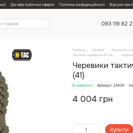
нсії
Договір публічної оферти
Політика конфіденційності
Відгуки про 
093 119 82 
Головна
Каталог
Тактичне сп
Тактичні черевики M-Tac
Черевик
Черевики тактич
(41)
В наявності
Артикул: 236131
На
4 004 грн
Купити