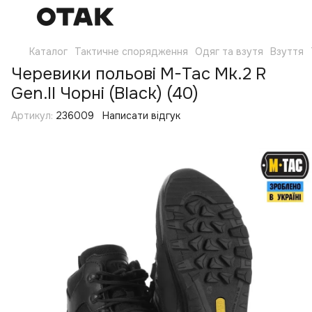
Каталог
Тактичне спорядження
Одяг та взутя
Взуття
Черевики польові M-Tac Mk.2 R
Gen.II Чорні (Black) (40)
Артикул:
236009
Написати відгук